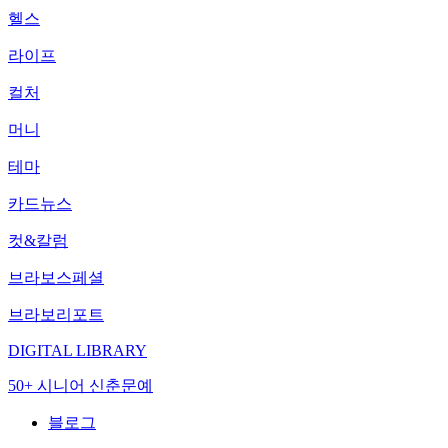
헬스
라이프
컬처
머니
테마
카드뉴스
컷&칼럼
브라보스페셜
브라보리포트
DIGITAL LIBRARY
50+ 시니어 신춘문예
블로그