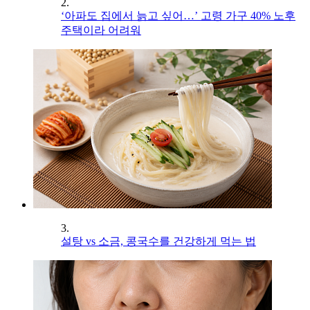
2.
‘아파도 집에서 늙고 싶어…’ 고령 가구 40% 노후
주택이라 어려워
3.
설탕 vs 소금, 콩국수를 건강하게 먹는 법