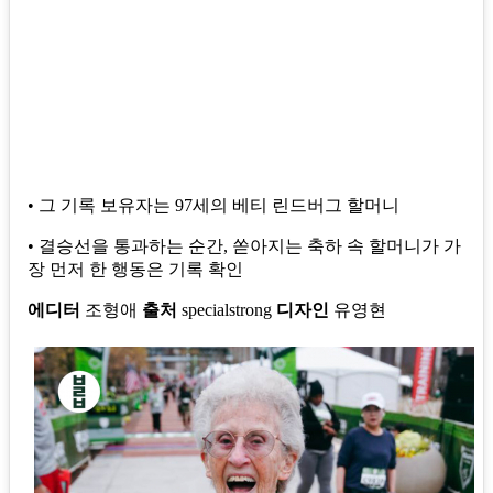
• 그 기록 보유자는 97세의 베티 린드버그 할머니
• 결승선을 통과하는 순간, 쏟아지는 축하 속 할머니가 가
장 먼저 한 행동은 기록 확인
에디터
조형애
출처
specialstrong
디자인
유영현