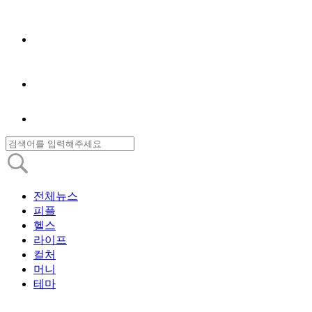
전체뉴스
피플
헬스
라이프
컬처
머니
테마