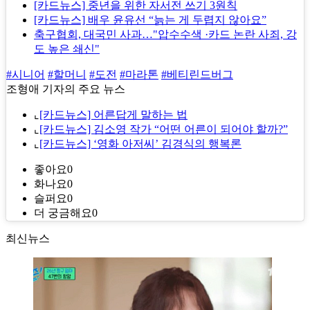
[카드뉴스] 중년을 위한 자서전 쓰기 3원칙
[카드뉴스] 배우 윤유선 “늙는 게 두렵지 않아요”
축구협회, 대국민 사과…"압수수색 ·카드 논란 사죄, 강
도 높은 쇄신"
#시니어
#할머니
#도전
#마라톤
#베티린드버그
조형애 기자의 주요 뉴스
⌞
[카드뉴스] 어른답게 말하는 법
⌞
[카드뉴스] 김소영 작가 “어떤 어른이 되어야 할까?”
⌞
[카드뉴스] ‘영화 아저씨’ 김경식의 행복론
좋아요
0
화나요
0
슬퍼요
0
더 궁금해요
0
최신뉴스