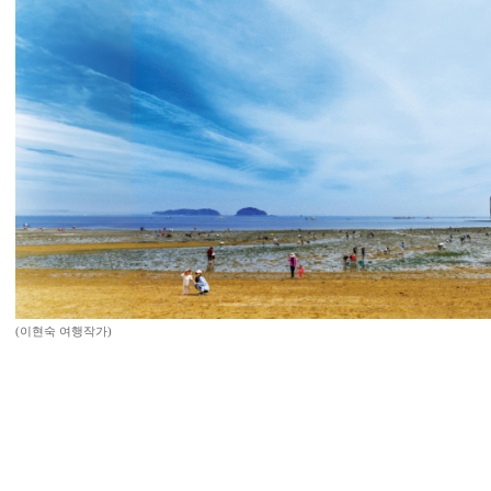
(이현숙 여행작가)