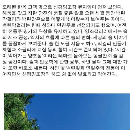
오래된 한옥 고택 옆으로 신평양조장 뮤지엄이 먼저 보인다.
해풍을 맞고 자란 당진의 품질 좋은 쌀로 오랜 세월 동안 백련
막걸리와 백련맑은술을 어떻게 빚어왔는지 보여주는 곳이다.
백련막걸리는 한때 청와대 만찬주로 선정되기도 했으며, 여전
히 전통주 명가의 위상을 유지하고 있다. 양조갤러리에서는 술
의 제조 공정, 역사의 흐름에 따른 술의 변화, 세상의 술 이야기
를 꼼꼼하게 보여준다. 술 한 모금 시음도 하고, 막걸리 만들기
체험과 소믈리에 교실 등의 참여 시간도 준비되어 있다. ‘시간
이 익어가는 양조장’이라는 테마로 돌아보는 옹골찬 예술 감
성 공간이다. 술과 인문학에 관한 공부, 하얀 쌀과 그에 대한 가
치 또한 비로소 새롭다. 하얀 꽃 백련잎과 연잎주의 전통이 이
어지면서 신평양조장의 꿈도 쉼 없이 발효되고 익어간다.