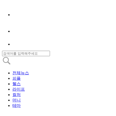
전체뉴스
피플
헬스
라이프
컬처
머니
테마