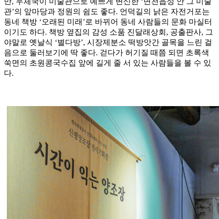
만, 우체국이 미술관으로 예쁘게 변신한 ‘면천읍성 안 그 미술
관’의 앞마당과 정원의 쉼도 좋다. 언덕길의 낡은 자전거포는
동네 책방 ‘오래된 미래’로 바뀌어 동네 사람들의 문화 마실터
이기도 하다. 책방 옆집의 감성 소품 진달래상회, 공출판사, 그
야말로 옛날식 ‘별다방’, 시장제분소 떡방앗간 골목을 느린 걸
음으로 둘러보기에 딱 좋다. 걷다가 허기질 때쯤 되면 초록색
쑥면의 초원콩국수집 앞에 길게 줄 서 있는 사람들을 볼 수 있
다.