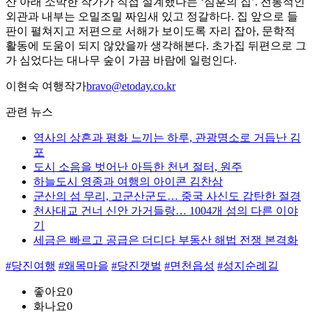
산 아래 소박한 작가가 직접 설계했다는 ‘심훈의 집’. 전통적인
외관과 내부는 오밀조밀 짜임새 있고 정갈하다. 집 앞으로 들
판이 펼쳐지고 저편으로 서해가 보이도록 자리 잡아, 문학적
활동에 도움이 되지 않았을까 생각해본다. 초가집 뒤편으로 그
가 심었다는 대나무 숲이 가끔 바람에 일렁인다.
이현숙 여행작가
bravo@etoday.co.kr
관련 뉴스
역사의 상흔과 평화 느끼는 하루, 관광명소로 거듭난 김
포
도시 소음을 벗어난 아득한 천년 절터, 원주
하늘도시 영종과 여행의 아이콘 김찬삼
군산의 섬 무리, 고군산군도… 중국 사신도 감탄한 절경
천사대교 건너 신안 가거들랑… 1004개 섬의 다른 이야
기
세금은 빠르고 공급은 더디다 부동산 해법 전쟁 본격화
#당진여행
#왜목마을
#당진갯벌
#면천읍성
#성지순례길
좋아요
0
화나요
0