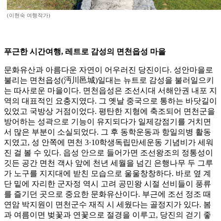
(이현숙 여행작가)
푸근한 시간여행, 레트로 감성의 면천읍성 마을
문화유산과 아름다운 자연이 어우러진 당진이다. 성안마을로
불리는 면천읍성(沔川邑城)일대는 뉴트로 감성을 불러일으키
는 따사로운 마을이다. 면천읍성은 조선시대 서해안권 내포 지
역의 대표적인 요충지였다. 그 옛날 중국으로 통하는 바닷길이
있었고 국방상 거점이었다. 평탄한 지형에 축조되어 면천군을
방어하는 성곽으로 기능이 유지되다가 일제강점기를 거치면
서 많은 부분이 소실되었다. 그 후 동학운동과 항일의병 활동
지였고, 성 안쪽에 면천 3·10학생독립만세운동 기념비가 세워
진 걸 볼 수 있다. 읍성 안으로 들어가면 조선왕조의 정통성이
깃든 공간 면천 객사 앞에 천년 세월을 넘긴 은행나무 두 그루
가 노구를 지지대에 받친 모습으로 울울창창하다. 바로 옆 계
단 밑에 자리한 군자정 역시 고려 공민왕 시절 선비들이 풍류
를 즐기던 곳으로 중요한 문화유산이다. 부근에 조선 정조 때
연암 박지원이 면천군수 재직 시 세웠다는 골정지가 있다. 봄
과 여름이면 벚꽃과 연꽃으로 절경을 이루고, 당진의 걷기 좋