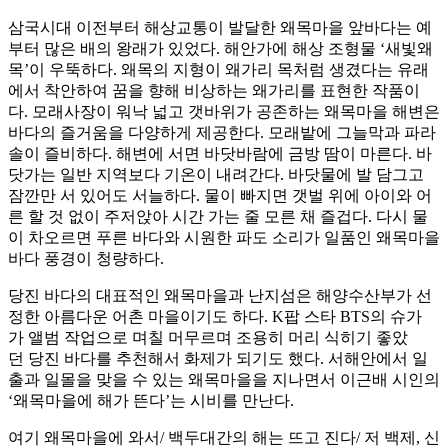
삼국시대 이전부터 해상교통이 발달한 왜목마을 앞바다는 예
부터 많은 배의 왕래가 있었다. 해안가에 해상 조형물 ‘새빛왜
목’이 우뚝하다. 왜목의 지형이 왜가리 목처럼 생겼다는 유래
에서 착안하여 꿈을 향해 비상하는 왜가리를 표현한 작품이
다. 모래사장이 워낙 넓고 갯바위가 공존하는 왜목마을 해변은
바다의 즐거움을 다양하게 제공한다. 모래밭에 그늘막과 파라
솔이 즐비하다. 해변에 서면 바닷바람에 금방 땀이 마른다. 바
닷가는 일반 지역보다 기온이 내려간다. 바닷물에 발 담그고
잠깐만 서 있어도 서늘하다. 물이 빠지면 갯벌 위에 아이와 어
른 할 것 없이 주저앉아 시간 가는 줄 모른 채 즐겁다. 다시 물
이 차오르면 푸른 바다와 시원한 파도 소리가 일품인 왜목마을
바다 풍경이 청량하다.
당진 바다의 대표적인 왜목마을과 난지섬은 해양수산부가 선
정한 아름다운 어촌 마을이기도 하다. K팝 스타 BTS의 슈가
가 앨범 작업으로 며칠 머무르며 조용히 머리 식히기 좋았
던 당진 바다를 추천해서 화제가 되기도 했다. 서해안에서 일
출과 일몰을 맞을 수 있는 왜목마을을 지나면서 이근배 시인의
‘왜목마을에 해가 뜬다’는 시비를 만난다.
여기 왜목마을에 와서/ 백두대간의 해는 뜨고 진다/ 저 백제, 신