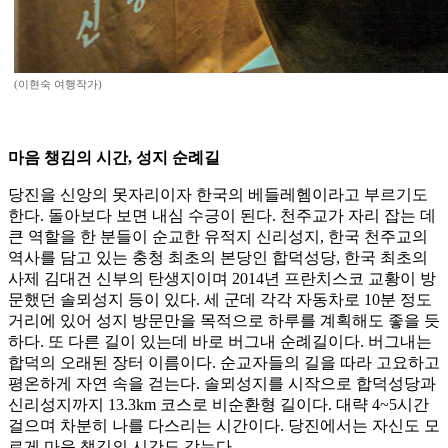
(이현숙 여행작가)
마음 챙김의 시간, 성지 순례길
당진을 신앙의 못자리이자 한국의 베들레헴이라고 부르기도
한다. 돌아보다 보면 내심 수긍이 된다. 천주교가 자리 잡는 데
큰 역할을 한 분들이 순교한 유적지 신리성지, 한국 천주교의
역사를 담고 있는 충청 최초의 본당인 합덕성당, 한국 최초의
사제 김대건 신부의 탄생지이며 2014년 프란치스코 교황이 방
문했던 솔뫼성지 등이 있다. 세 군데 각각 자동차로 10분 정도
거리에 있어 성지 방문만을 목적으로 하루를 계획해도 좋을 듯
하다. 또 다른 길이 있는데 바로 버그내 순례길이다. 버그내는
합덕의 오래된 장터 이름이다. 순교자들의 길을 따라 고요하고
평온하게 자연 속을 걷는다. 솔뫼성지를 시작으로 합덕성당과
신리성지까지 13.3km 코스로 비순환형 길이다. 대략 4~5시간
걸으며 차분히 나를 다스리는 시간이다. 당진에서는 자신도 모
르게 마음 챙김의 시간도 갖는다.