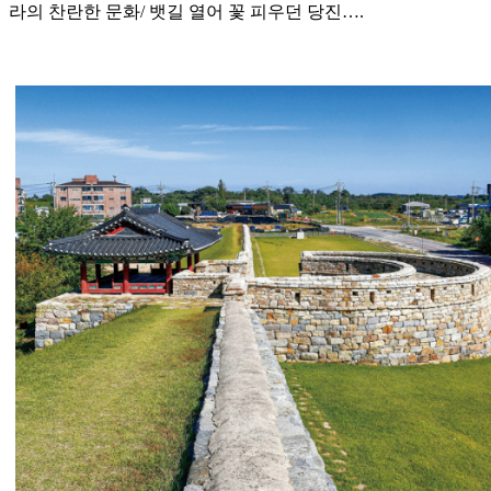
라의 찬란한 문화/ 뱃길 열어 꽃 피우던 당진….