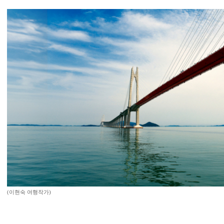
(이현숙 여행작가)