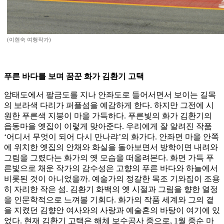
(이현숙 여행작가)
푸른 바다를 보며 꿈꾼 화가 김환기 고택
암태도에서 팔금도를 지나 안좌도로 들어서면서 보이는 길목
의 보라색 다리가 퍼플섬을 예감하게 한다. 하지만 그전에 시
원한 푸른색 지붕이 마을 가득하다. 푸른빛의 화가 김환기의
읍동마을 옛집이 이렇게 맞아준다. 우리에게 잘 알려진 작품
‘어디서 무엇이 되어 다시 만나랴’의 화가다. 안좌면 마을 안쪽
에 위치한 옛집의 안채와 화실을 돌아보면서 방학이면 내려와
그림을 그렸다는 화가의 옛 모습을 떠올려본다. 화면 가득 푸
른빛으로 채운 작가의 감수성은 고향의 푸른 바다와 하늘에서
비롯된 것이 아니었을까. 예술가의 정갈한 목조 기와집이 조용
히 자리한 작은 섬. 김환기 화백의 옛 시절과 그림을 향한 열정
을 인문학적으로 느껴볼 기회다. 화가의 작품 세계와 그의 곁
을 지켰던 김향안 여사와의 사랑과 예술혼의 바탕이 여기에 있
었다. 현재 김환기 고택은 해체 보수공사 중으로, 1월 중순 마