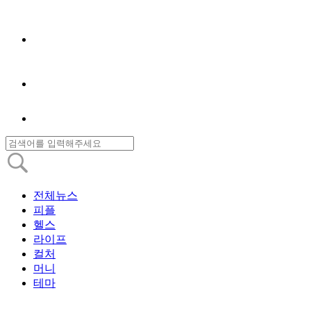
전체뉴스
피플
헬스
라이프
컬처
머니
테마