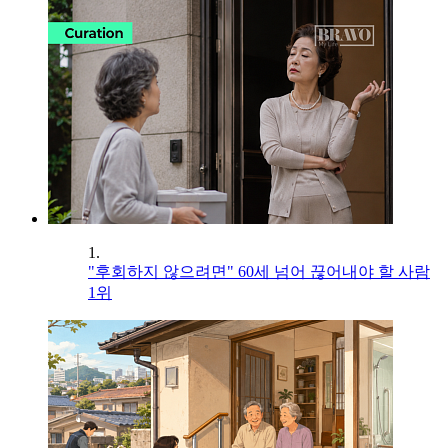
1.
"후회하지 않으려면" 60세 넘어 끊어내야 할 사람
1위