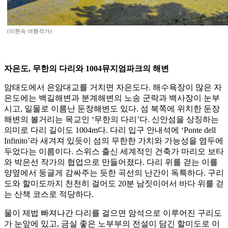
(이현숙 여행작가)
자은도, 무한의 다리와 1004뮤지엄파크의 해변
암태도에서 은암대교를 거치면 자은도다. 해수욕장이 많은 자
은도에는 백길해변과 분계해변의 노송 군락과 백사장이 눈부
시고, 일몰로 이름난 둔장해변도 있다. 섬 북쪽에 위치한 둔장
해변의 볼거리는 목교인 ‘무한의 다리’다. 신안섬을 상징하는
의미로 다리 길이도 1004m다. 다리 입구 안내석에 ‘Ponte dell
Infinito’라 새겨져 있듯이 섬의 무한한 가치와 가능성을 염두에
두었다는 이름이다. 스위스 출신 세계적인 건축가 마리오 보타
와 박은선 작가의 협업으로 만들어졌다. 다리 위를 걷는 이를
양옆에서 둥글게 감싸주는 듯한 곡선의 난간이 독특하다. 구리
도와 할미도까지 천천히 걸어도 20분 남짓이어서 바다 위를 걷
는 산책 코스로 적당하다.
물이 제법 빠져나간 다리를 걸으면 암석으로 이루어진 구리도
가 눈앞에 있고, 금실 좋은 노부부의 전설이 담긴 할미도로 이