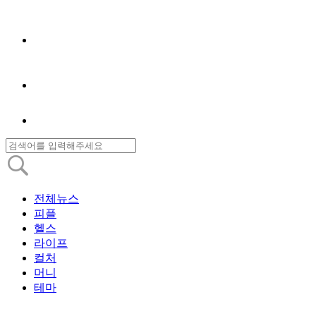
전체뉴스
피플
헬스
라이프
컬처
머니
테마