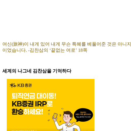
여신(旅神)이 내게 있어 내게 무슨 특혜를 베풀어준 것은 아니
이었습니다. -김찬삼의 ‘끝없는 여로’ 18쪽
세계의 나그네 김찬삼을 기억하다