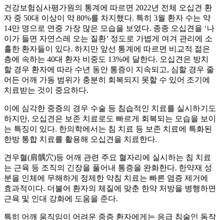
건강보험심사평가원의 통계에 따르면 2022년 전체 오십견 환
자 중 50대 이상이 약 80%를 차지했다. 특히 3월 환자 수는 약
14만 명으로 연중 가장 많은 모습을 보였다. 종종 오십견을 ‘나
이가 들면 자연스레 오는 질환’ 정도로 가볍게 여겨 관리에 소
홀한 환자들이 있다. 하지만 앞선 통계에 따르면 비교적 젊은
층에 속하는 40대 환자 비중도 13%에 달한다. 오십견은 방치
할 경우 환자에 따라 수년 동안 통증이 지속되고, 심할 경우 줄
어든 어깨 가동 범위가 충분히 회복되지 못할 수 있어 조기에
치료받는 것이 중요하다.
이에 심각한 중증의 경우 수술 등 침습적인 치료를 실시하기도
하지만, 오십견은 보존 치료로도 빠르게 회복되는 모습을 보이
는 특징이 있다. 한의학에서는 침 치료 등 보존 치료에 특화된
한방 통합 치료를 활용해 오십견을 치료한다.
견우혈(肩髃穴)등 어깨 관련 주요 혈자리에 실시하는 침 치료
는 근육 등 조직의 긴장을 풀어내 통증을 완화한다. 한약재 성
분을 인체에 무해하게 정제한 약침 치료는 빠른 염증 제거에
효과적이다. 더불어 환자의 체질에 맞춘 한약 처방을 병행하면
근육 및 인대 강화에 도움을 준다.
특히 어깨 움직임이 어려운 중증 환자에게는 응급 침술인 동작