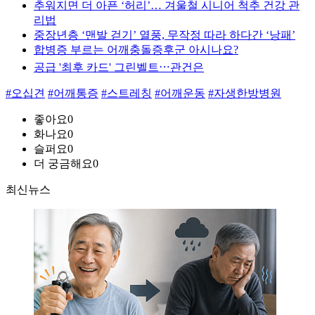
추워지면 더 아픈 ‘허리’… 겨울철 시니어 척추 건강 관
리법
중장년층 ‘맨발 걷기’ 열풍, 무작정 따라 하다간 ‘낭패’
합병증 부르는 어깨충돌증후군 아시나요?
공급 '최후 카드' 그린벨트⋯관건은
#오십견
#어깨통증
#스트레칭
#어깨운동
#자생한방병원
좋아요
0
화나요
0
슬퍼요
0
더 궁금해요
0
최신뉴스