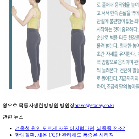
왕오호 목동자생한방병원 병원장
bravo@etoday.co.kr
관련 뉴스
겨울철 원인 모르게 자꾸 어지럽다면, 뇌졸중 전조?
한랭질환, 체온 1℃만 관리해도 통증은 사라져