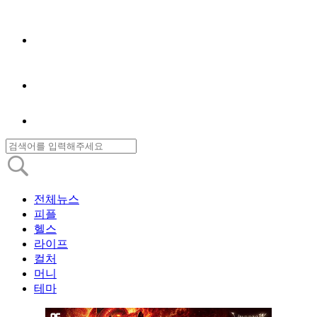
전체뉴스
피플
헬스
라이프
컬처
머니
테마