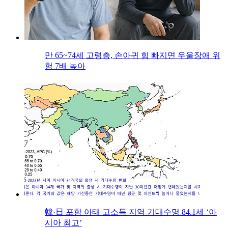
만 65~74세 고령층, 손아귀 힘 빠지면 우울장애 위
험 7배 높아
韓·日 포함 아태 고소득 지역 기대수명 84.1세 ‘아
시아 최고’