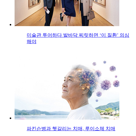
미술관 투어하다 발바닥 찌릿하면 ‘이 질환’ 의심
해야
파킨슨병과 헷갈리는 치매, 루이소체 치매