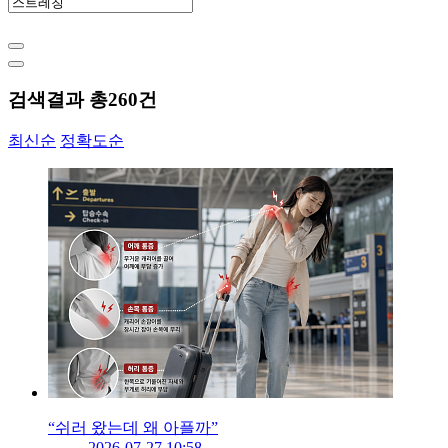
검색결과 총
260
건
최신순
정확도순
“쉬러 왔는데 왜 아플까”
2026-07-27 10:58