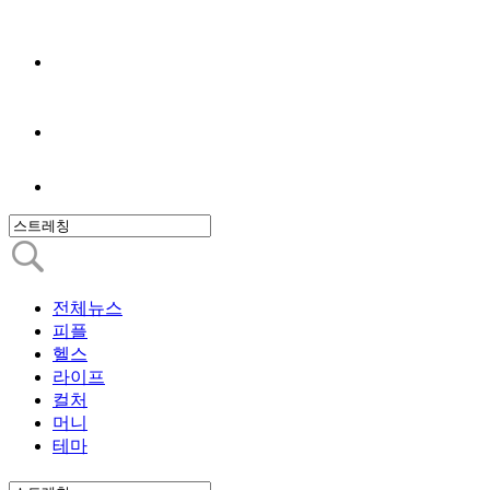
전체뉴스
피플
헬스
라이프
컬처
머니
테마