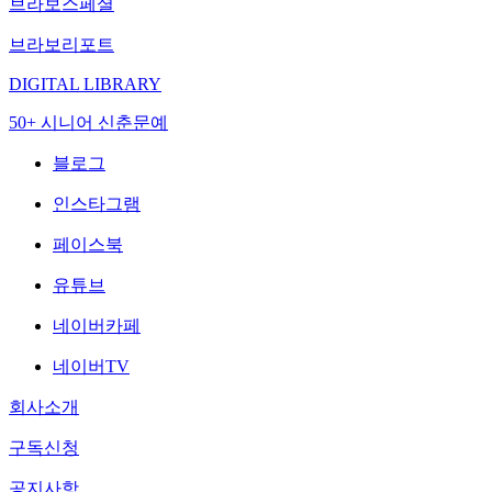
브라보스페셜
브라보리포트
DIGITAL LIBRARY
50+ 시니어 신춘문예
블로그
인스타그램
페이스북
유튜브
네이버카페
네이버TV
회사소개
구독신청
공지사항