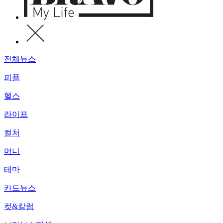
전체뉴스
피플
헬스
라이프
컬처
머니
테마
카드뉴스
컷&칼럼