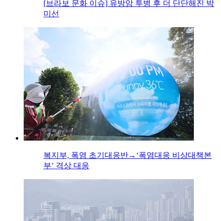
[브라보 문화 이슈] 유방암 투병 후 더 단단해진 박
미선
복지부, 폭염 초기대응반→‘폭염대응 비상대책본
부’ 격상 대응