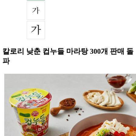
칼로리 낮춘 컵누들 마라탕 300개 판매 돌
파