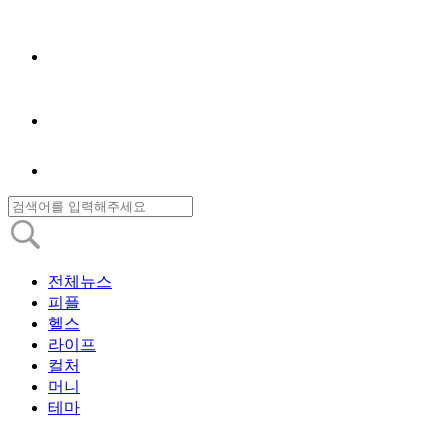
전체뉴스
피플
헬스
라이프
컬처
머니
테마