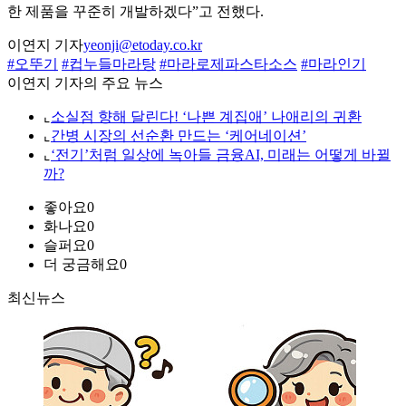
한 제품을 꾸준히 개발하겠다”고 전했다.
이연지 기자
yeonji@etoday.co.kr
#오뚜기
#컵누들마라탕
#마라로제파스타소스
#마라인기
이연지 기자의 주요 뉴스
⌞
소실점 향해 달린다! ‘나쁜 계집애’ 나애리의 귀환
⌞
간병 시장의 선순환 만드는 ‘케어네이션’
⌞
‘전기’처럼 일상에 녹아들 금융AI, 미래는 어떻게 바뀔
까?
좋아요
0
화나요
0
슬퍼요
0
더 궁금해요
0
최신뉴스