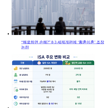
“해로하면 손해?” 8·3 세제개편에 ‘황혼이혼’ 조장
논란