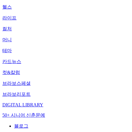
헬스
라이프
컬처
머니
테마
카드뉴스
컷&칼럼
브라보스페셜
브라보리포트
DIGITAL LIBRARY
50+ 시니어 신춘문예
블로그