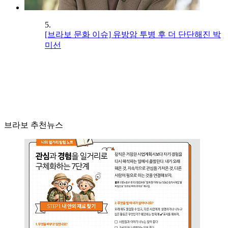
5.
[브라보 문화 이슈] 유방암 투병 후 더 단단해진 박
미선
브라보 추천뉴스