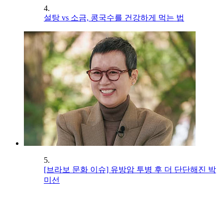
4.
설탕 vs 소금, 콩국수를 건강하게 먹는 법
5.
[브라보 문화 이슈] 유방암 투병 후 더 단단해진 박
미선