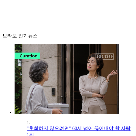
브라보 인기뉴스
1.
"후회하지 않으려면" 60세 넘어 끊어내야 할 사람
1위