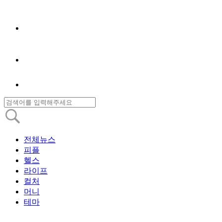
전체뉴스
피플
헬스
라이프
컬처
머니
테마