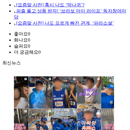
⌞
[요즘말 사전] 혹시 나도 ‘막나귀’?
⌞
퍼즐 풀고 상품 받자! ‘브라보 마이 라이프’ 독자참여마
당
⌞
[요즘말 사전] 나도 모르게 빠진 관계, ‘파라소셜’
좋아요
0
화나요
0
슬퍼요
0
더 궁금해요
0
최신뉴스