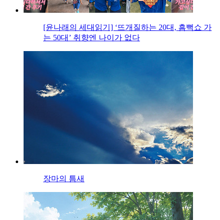
[윤나래의 세대읽기] ‘뜨개질하는 20대, 흠뻑쇼 가
는 50대’ 취향엔 나이가 없다
장마의 틈새