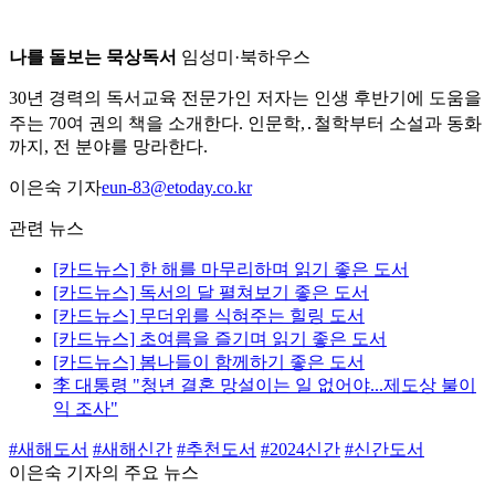
나를 돌보는 묵상독서
임성미·북하우스
30년 경력의 독서교육 전문가인 저자는 인생 후반기에 도움을
주는 70여 권의 책을 소개한다. 인문학,․철학부터 소설과 동화
까지, 전 분야를 망라한다.
이은숙 기자
eun-83@etoday.co.kr
관련 뉴스
[카드뉴스] 한 해를 마무리하며 읽기 좋은 도서
[카드뉴스] 독서의 달 펼쳐보기 좋은 도서
[카드뉴스] 무더위를 식혀주는 힐링 도서
[카드뉴스] 초여름을 즐기며 읽기 좋은 도서
[카드뉴스] 봄나들이 함께하기 좋은 도서
李 대통령 "청년 결혼 망설이는 일 없어야...제도상 불이
익 조사"
#새해도서
#새해신간
#추천도서
#2024신간
#신간도서
이은숙 기자의 주요 뉴스