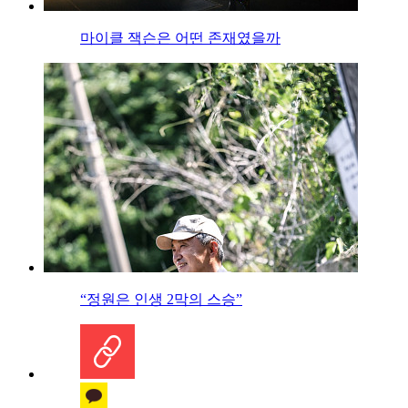
마이클 잭슨은 어떤 존재였을까
“정원은 인생 2막의 스승”