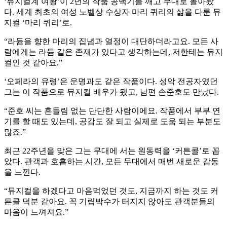
‘뮤지컬계 여왕’이 2년의 작품 공백기를 깨고 무대로 돌아왔
다. 세계 최초의 여성 노벨상 수상자 마리 퀴리의 삶을 다룬 뮤
지컬 ‘마리 퀴리’로.
“라듐을 향한 마리의 집념과 열정이 대단하더라고요. 모든 사
람에게는 라듐 같은 존재가 있다고 생각하는데, 저한테는 뮤지
컬인 것 같아요.”
‘오페라의 유령’은 운명과도 같은 작품이다. 성악 전공자였던
그는 이 작품으로 뮤지컬 배우가 됐고, 남편 손준호도 만났다.
“준호 씨는 흔들림 없는 단단한 사람이에요. 작품에서 부부 연
기를 할 때도 있는데, 공감도 잘 되고 실제로 도움 되는 부분도
많죠.”
최근 22주년을 맞은 그는 무대에 서는 원동력을 ‘커튼콜’로 꼽
았다. 관객과 호흡하는 시간, 모든 무대에서 매번 새로운 감동
을 느낀다.
“뮤지컬을 하겠다고 마음먹었던 것도, 지금까지 하는 것도 커
튼콜 덕분 같아요. 꼭 기립박수가 터지지 않아도 관객분들의
마음이 느껴져요.”