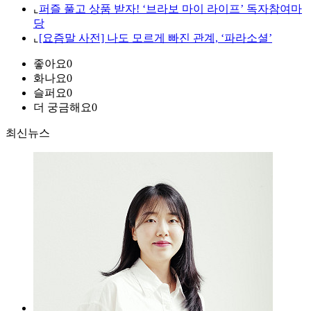
⌞
퍼즐 풀고 상품 받자! ‘브라보 마이 라이프’ 독자참여마
당
⌞
[요즘말 사전] 나도 모르게 빠진 관계, ‘파라소셜’
좋아요
0
화나요
0
슬퍼요
0
더 궁금해요
0
최신뉴스