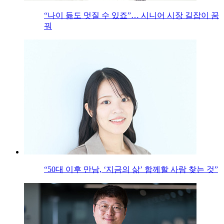
“나이 듦도 멋질 수 있죠”… 시니어 시장 길잡이 꿈
꿔
“50대 이후 만남, ‘지금의 삶’ 함께할 사람 찾는 것”