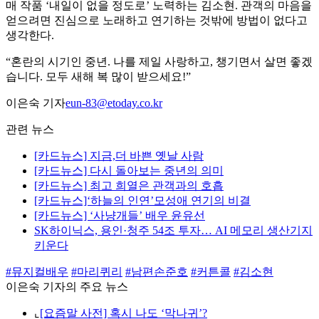
매 작품 ‘내일이 없을 정도로’ 노력하는 김소현. 관객의 마음을
얻으려면 진심으로 노래하고 연기하는 것밖에 방법이 없다고
생각한다.
“혼란의 시기인 중년. 나를 제일 사랑하고, 챙기면서 살면 좋겠
습니다. 모두 새해 복 많이 받으세요!”
이은숙 기자
eun-83@etoday.co.kr
관련 뉴스
[카드뉴스] 지금,더 바쁜 옛날 사람
[카드뉴스] 다시 돌아보는 중년의 의미
[카드뉴스] 최고 희열은 관객과의 호흡
[카드뉴스]‘하늘의 인연’모성애 연기의 비결
[카드뉴스] ‘사냥개들’ 배우 윤유선
SK하이닉스, 용인·청주 54조 투자… AI 메모리 생산기지
키운다
#뮤지컬배우
#마리퀴리
#남편손준호
#커튼콜
#김소현
이은숙 기자의 주요 뉴스
⌞
[요즘말 사전] 혹시 나도 ‘막나귀’?