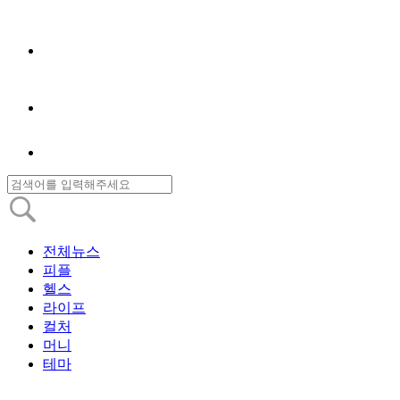
전체뉴스
피플
헬스
라이프
컬처
머니
테마