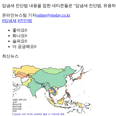
입냄새 진단법 내용을 접한 네티즌들은 "입냄새 진단법, 유용하다"
온라인뉴스팀 기자
online@etoday.co.kr
#입냄새
#진단법
좋아요
0
화나요
0
슬퍼요
0
더 궁금해요
0
최신뉴스