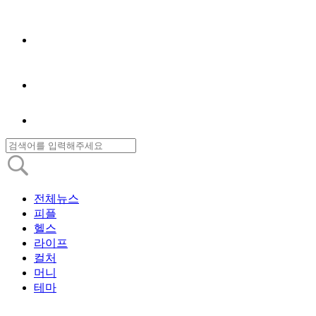
전체뉴스
피플
헬스
라이프
컬처
머니
테마