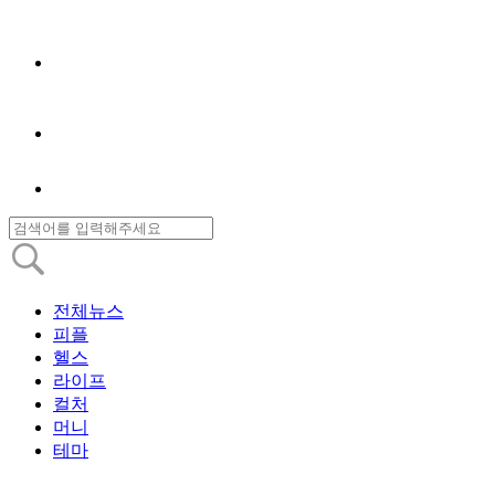
전체뉴스
피플
헬스
라이프
컬처
머니
테마