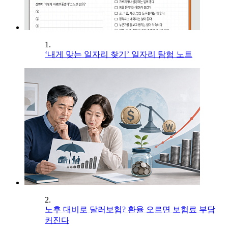
1.
‘내게 맞는 일자리 찾기’ 일자리 탐험 노트
2.
노후 대비로 달러보험? 환율 오르면 보험료 부담
커진다