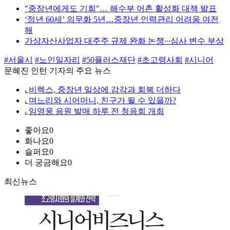
"중장년에게도 기회"… 해수부 어촌 활성화 대책 발표
‘정년 60세’ 의무화 5년…중장년 인력관리 어려움 여전
해
가상자산사업자 대주주 규제 완화 논쟁∙∙∙심사 변수 부상
#서울시
#노인일자리
#50플러스재단
#초고령사회
#시니어
문혜진 인턴 기자의 주요 뉴스
⌞
비렉스, 중장년 일상에 감각과 회복 더하다
⌞
며느리와 시어머니, 친구가 될 수 있을까?
⌞
임영웅 음원 발매 하루 전 청음회 개최
좋아요
0
화나요
0
슬퍼요
0
더 궁금해요
0
최신뉴스