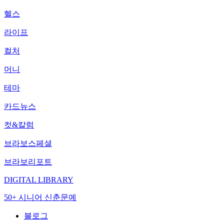
헬스
라이프
컬처
머니
테마
카드뉴스
컷&칼럼
브라보스페셜
브라보리포트
DIGITAL LIBRARY
50+ 시니어 신춘문예
블로그