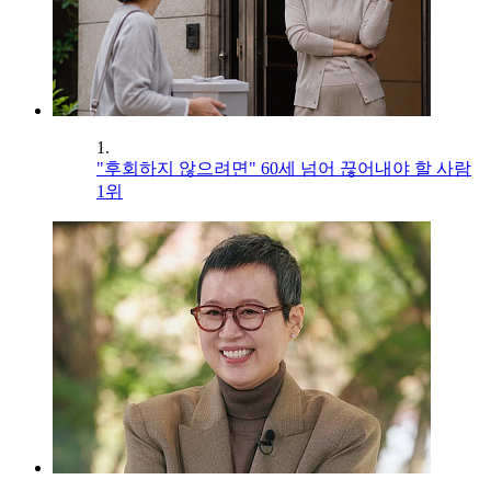
1.
"후회하지 않으려면" 60세 넘어 끊어내야 할 사람
1위