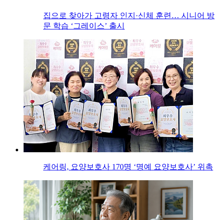
집으로 찾아가 고령자 인지·신체 훈련… 시니어 방
문 학습 ‘그레이스’ 출시
케어링, 요양보호사 170명 ‘명예 요양보호사’ 위촉