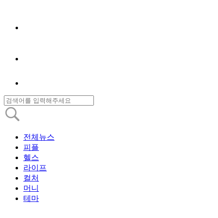
전체뉴스
피플
헬스
라이프
컬처
머니
테마