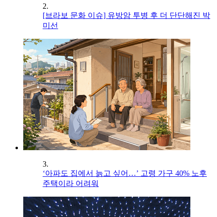
2.
[브라보 문화 이슈] 유방암 투병 후 더 단단해진 박
미선
3.
‘아파도 집에서 늙고 싶어…’ 고령 가구 40% 노후
주택이라 어려워