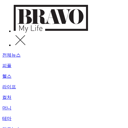
전체뉴스
피플
헬스
라이프
컬처
머니
테마