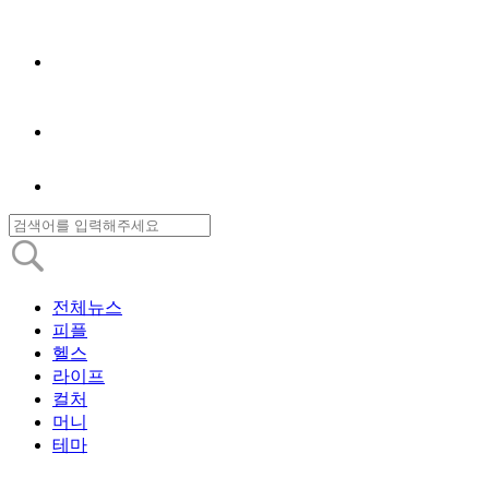
전체뉴스
피플
헬스
라이프
컬처
머니
테마