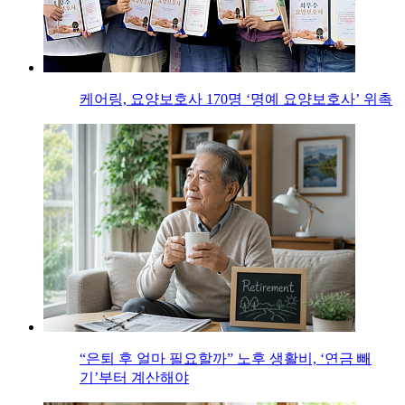
케어링, 요양보호사 170명 ‘명예 요양보호사’ 위촉
“은퇴 후 얼마 필요할까” 노후 생활비, ‘연금 빼
기’부터 계산해야