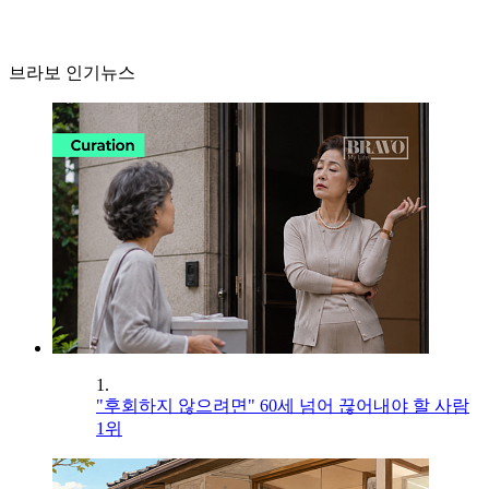
브라보 인기뉴스
1.
"후회하지 않으려면" 60세 넘어 끊어내야 할 사람
1위