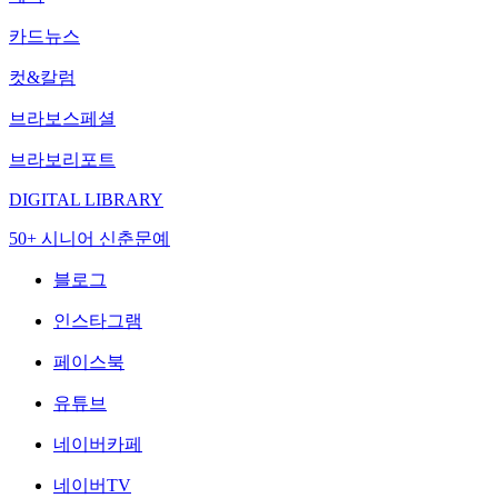
카드뉴스
컷&칼럼
브라보스페셜
브라보리포트
DIGITAL LIBRARY
50+ 시니어 신춘문예
블로그
인스타그램
페이스북
유튜브
네이버카페
네이버TV