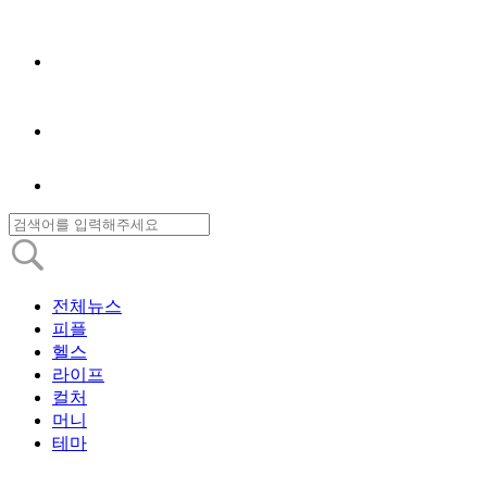
전체뉴스
피플
헬스
라이프
컬처
머니
테마