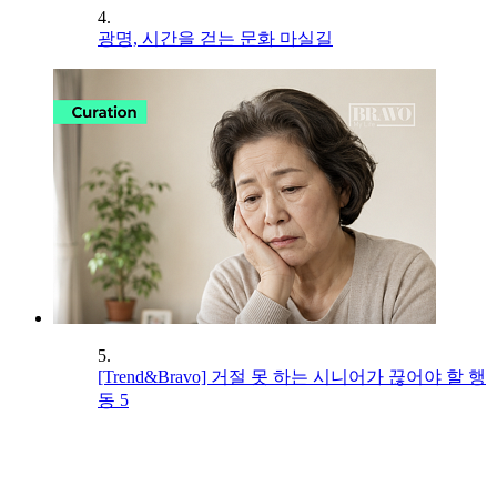
4.
광명, 시간을 걷는 문화 마실길
5.
[Trend&Bravo] 거절 못 하는 시니어가 끊어야 할 행
동 5