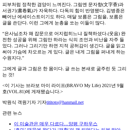
피부처럼 정착한 겸양이 느껴진다. 그림엔 문자향(文字香)과
서권기(書卷氣)가 자욱하다. 다독의 힘이 반영됐다. 김병종은
빼어난 에세이스트이기도 하다. 매달 보름은 그림을, 보름은
글을 쓴단다. 이런 그에게 눈총을 쏘는 이들이 많다.
“은사님조차 왜 잡문으로 어지럽히느냐 질책하셨다.(웃음) 완
전한 성공을 위해 그림만 하라는 식의 조언과 비난을 자주 들
었다. 그러나 그리기만 하면 지적 공허감이 생긴다. 글을 읽고
써야 가슴에 차오르는 게 있다. 글은 내게 그림을 퍼내게 하는
수원지다.”
그에게 글과 그림은 한 몸이다. 글 쓰는 본새로 굶주린 듯 그리
는 것!
<이 기사는 브라보 마이 라이프(BRAVO My Life) 2021년 9월
호(VOL.81)에 게재됐습니다.>
박원식 객원기자 기자
tititoto@hanmail.net
관련 뉴스
이 미술관은 매우 다르다…양평 구하우스
‘호민’ 때문에 왔다가 ‘재환’의 팬 되었다는 리뷰 많아