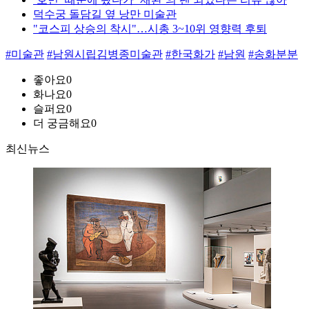
덕수궁 돌담길 옆 낭만 미술관
"코스피 상승의 착시"…시총 3~10위 영향력 후퇴
#미술관
#남원시립김병종미술관
#한국화가
#남원
#송화분분
좋아요
0
화나요
0
슬퍼요
0
더 궁금해요
0
최신뉴스