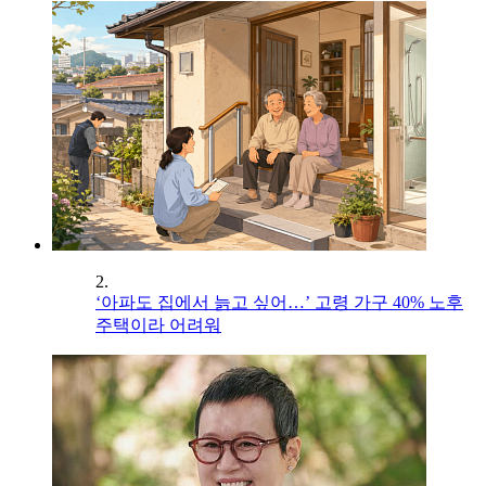
2.
‘아파도 집에서 늙고 싶어…’ 고령 가구 40% 노후
주택이라 어려워