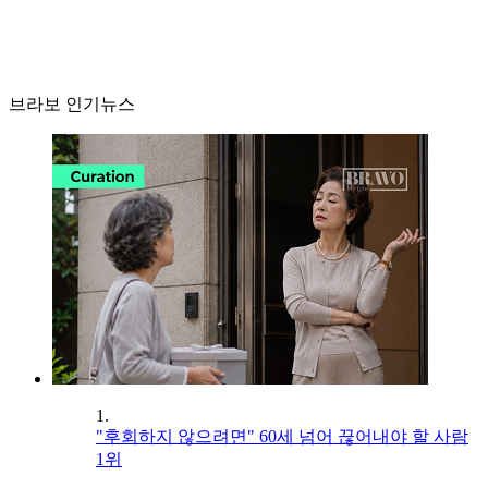
브라보 인기뉴스
1.
"후회하지 않으려면" 60세 넘어 끊어내야 할 사람
1위