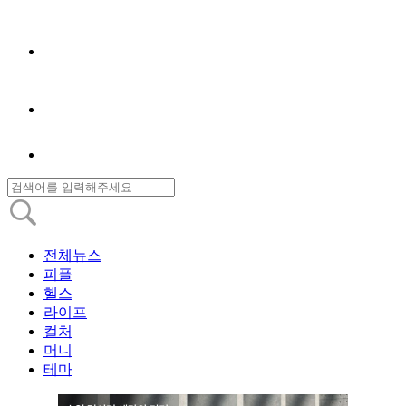
전체뉴스
피플
헬스
라이프
컬처
머니
테마