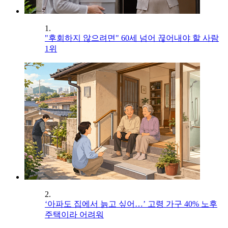
1.
"후회하지 않으려면" 60세 넘어 끊어내야 할 사람
1위
2.
‘아파도 집에서 늙고 싶어…’ 고령 가구 40% 노후
주택이라 어려워