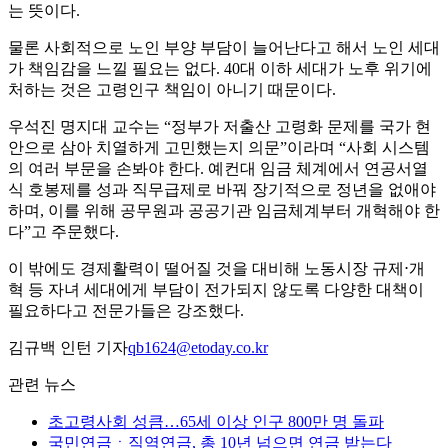
는 뜻이다.
물론 사회적으로 노인 부양 부담이 늘어난다고 해서 노인 세대
가 책임감을 느낄 필요는 없다. 40대 이하 세대가 노후 위기에
처하는 것은 고령인구 책임이 아니기 때문이다.
우석진 명지대 교수는 “정부가 저출산 고령화 문제를 국가 현
안으로 삼아 치열하게 고민했는지 의문”이라며 “사회 시스템
의 여러 부문을 손봐야 한다. 예컨대 임금 체계에서 연공서열
식 호봉제를 성과 직무급제로 바꿔 장기적으로 정년을 없애야
하며, 이를 위해 공무원과 공공기관 임금체계부터 개혁해야 한
다”고 주문했다.
이 밖에도 경제활력이 떨어질 것을 대비해 노동시장 규제⋅개
혁 등 자녀 세대에게 부담이 전가되지 않도록 다양한 대책이
필요하다고 전문가들은 강조했다.
김규백 인턴 기자
qb1624@etoday.co.kr
관련 뉴스
초고령사회 성큼…65세 이상 인구 800만 명 돌파
국민연금ㆍ직역연금, 총 10년 넘으면 연금 받는다