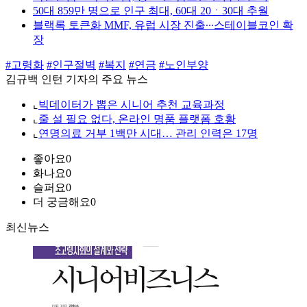
50대 859만 명으로 인구 최대, 60대 20ㆍ30대 추월
블랙록 토큰화 MMF, 유럽 시장 진출∙∙∙스테이블코인 확
장
#고령화
#인구절벽
#복지
#연금
#노인부양
김규백 인턴 기자의 주요 뉴스
⌞
빅데이터가 뽑은 시니어 추천 교육과정
⌞
줄 설 필요 없다, 온라인 명품 플랫폼 호황
⌞
연명의료 거부 1백만 시대… 관리 인력은 17명
좋아요
0
화나요
0
슬퍼요
0
더 궁금해요
0
최신뉴스