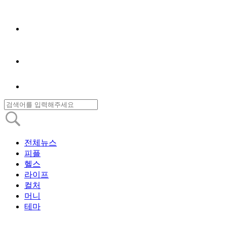
전체뉴스
피플
헬스
라이프
컬처
머니
테마