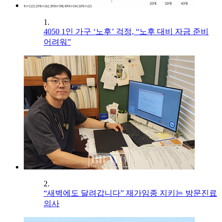
1.
4050 1인 가구 ‘노후’ 걱정, “노후 대비 자금 준비
어려워”
2.
“새벽에도 달려갑니다” 재가임종 지키는 방문진료
의사