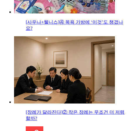
[사우나+웰니스]④ 목욕 가방에 ‘이것’도 챙겼나
요?
[장례가 달라진다]② 작은 장례는 무조건 더 저렴
할까?