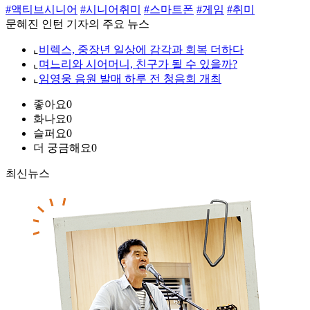
#액티브시니어
#시니어취미
#스마트폰
#게임
#취미
문혜진 인턴 기자의 주요 뉴스
⌞
비렉스, 중장년 일상에 감각과 회복 더하다
⌞
며느리와 시어머니, 친구가 될 수 있을까?
⌞
임영웅 음원 발매 하루 전 청음회 개최
좋아요
0
화나요
0
슬퍼요
0
더 궁금해요
0
최신뉴스