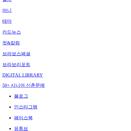
머니
테마
카드뉴스
컷&칼럼
브라보스페셜
브라보리포트
DIGITAL LIBRARY
50+ 시니어 신춘문예
블로그
인스타그램
페이스북
유튜브