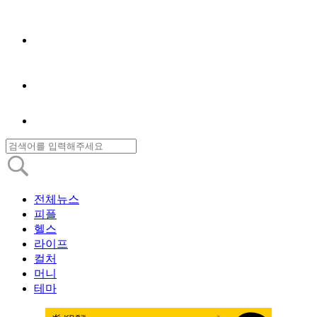
전체뉴스
피플
헬스
라이프
컬처
머니
테마