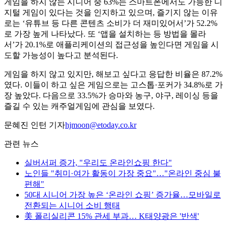
게임을 하지 않는 시니어 중 63%는 스마트폰에서도 가능한 디
지털 게임이 있다는 것을 인지하고 있으며, 즐기지 않는 이유
로는 ‘유튜브 등 다른 콘텐츠 소비가 더 재미있어서’가 52.2%
로 가장 높게 나타났다. 또 ‘앱을 설치하는 등 방법을 몰라
서’가 20.1%로 애플리케이션의 접근성을 높인다면 게임을 시
도할 가능성이 높다고 분석된다.
게임을 하지 않고 있지만, 해보고 싶다고 응답한 비율은 87.2%
였다. 이들이 하고 싶은 게임으로는 고스톱·포커가 34.8%로 가
장 높았다. 다음으로 33.5%가 승마와 농구, 야구, 레이싱 등을
즐길 수 있는 캐주얼게임에 관심을 보였다.
문혜진 인턴 기자
hjmoon@etoday.co.kr
관련 뉴스
실버서퍼 증가, "우리도 온라인쇼핑 한다"
노인들 "취미·여가 활동이 가장 중요"…"온라인 중심 불
편해"
50대 시니어 가장 높은 ‘온라인 쇼핑’ 증가율…모바일로
전환되는 시니어 소비 행태
美 폴리실리콘 15% 관세 부과… K태양광은 '반색'