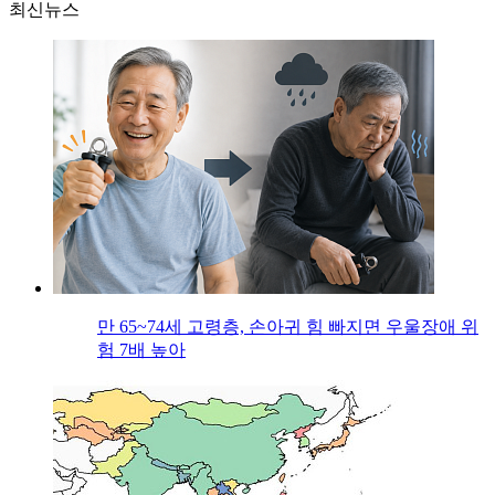
최신뉴스
만 65~74세 고령층, 손아귀 힘 빠지면 우울장애 위
험 7배 높아