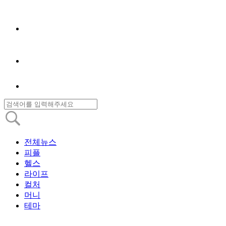
전체뉴스
피플
헬스
라이프
컬처
머니
테마