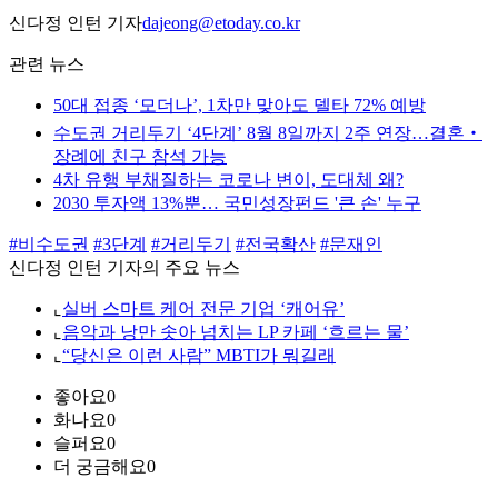
신다정 인턴 기자
dajeong@etoday.co.kr
관련 뉴스
50대 접종 ‘모더나’, 1차만 맞아도 델타 72% 예방
수도권 거리두기 ‘4단계’ 8월 8일까지 2주 연장…결혼‧
장례에 친구 참석 가능
4차 유행 부채질하는 코로나 변이, 도대체 왜?
2030 투자액 13%뿐… 국민성장펀드 '큰 손' 누구
#비수도권
#3단계
#거리두기
#전국확산
#문재인
신다정 인턴 기자의 주요 뉴스
⌞
실버 스마트 케어 전문 기업 ‘캐어유’
⌞
음악과 낭만 솟아 넘치는 LP 카페 ‘흐르는 물’
⌞
“당신은 이런 사람” MBTI가 뭐길래
좋아요
0
화나요
0
슬퍼요
0
더 궁금해요
0