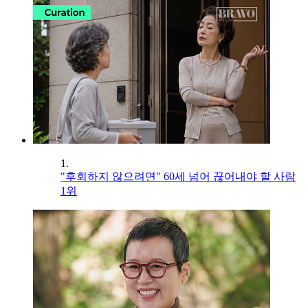
1.
"후회하지 않으려면" 60세 넘어 끊어내야 할 사람
1위