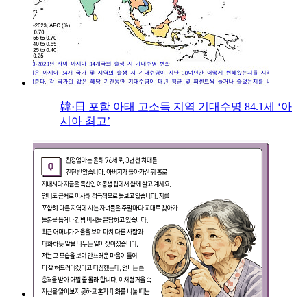
韓·日 포함 아태 고소득 지역 기대수명 84.1세 ‘아
시아 최고’