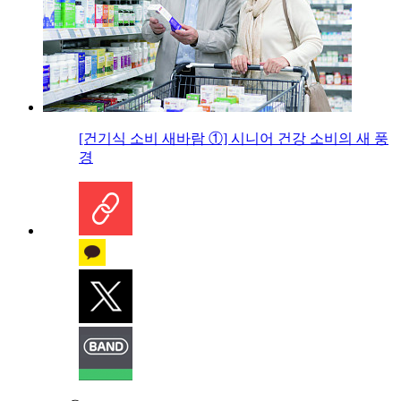
[건기식 소비 새바람 ①] 시니어 건강 소비의 새 풍
경