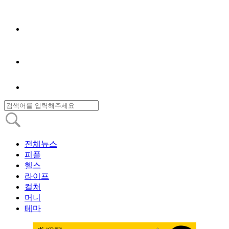
전체뉴스
피플
헬스
라이프
컬처
머니
테마