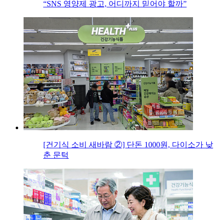
“SNS 영양제 광고, 어디까지 믿어야 할까”
[건기식 소비 새바람 ②] 단돈 1000원, 다이소가 낮
춘 문턱