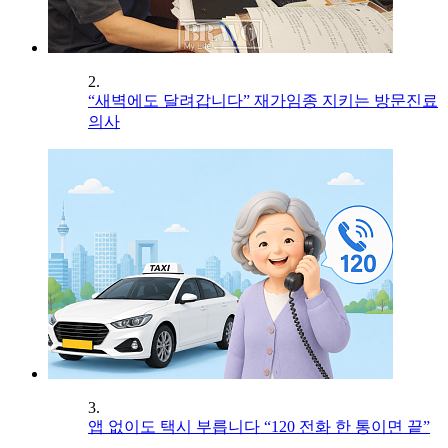
2.
“새벽에도 달려갑니다” 재가임종 지키는 방문진료
의사
3.
앱 없이도 택시 부릅니다 “120 전화 한 통이면 끝”