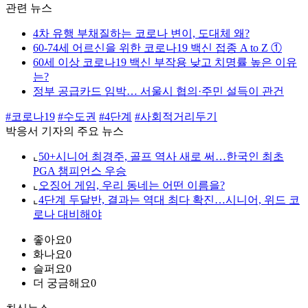
관련 뉴스
4차 유행 부채질하는 코로나 변이, 도대체 왜?
60-74세 어르신을 위한 코로나19 백신 접종 A to Z ①
60세 이상 코로나19 백신 부작용 낮고 치명률 높은 이유
는?
정부 공급카드 임박… 서울시 협의·주민 설득이 관건
#코로나19
#수도권
#4단계
#사회적거리두기
박응서 기자의 주요 뉴스
⌞
50+시니어 최경주, 골프 역사 새로 써…한국인 최초
PGA 챔피언스 우승
⌞
오징어 게임, 우리 동네는 어떤 이름을?
⌞
4단계 두달반, 결과는 역대 최다 확진…시니어, 위드 코
로나 대비해야
좋아요
0
화나요
0
슬퍼요
0
더 궁금해요
0