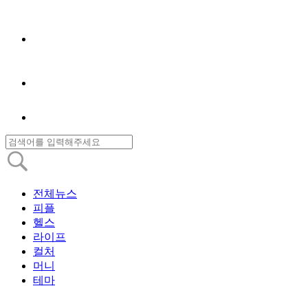
전체뉴스
피플
헬스
라이프
컬처
머니
테마