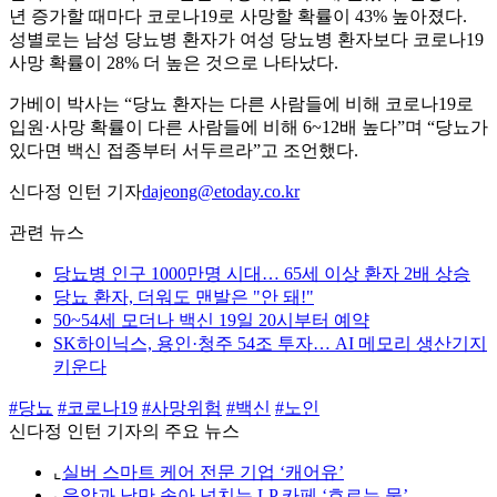
년 증가할 때마다 코로나19로 사망할 확률이 43% 높아졌다.
성별로는 남성 당뇨병 환자가 여성 당뇨병 환자보다 코로나19
사망 확률이 28% 더 높은 것으로 나타났다.
가베이 박사는 “당뇨 환자는 다른 사람들에 비해 코로나19로
입원·사망 확률이 다른 사람들에 비해 6~12배 높다”며 “당뇨가
있다면 백신 접종부터 서두르라”고 조언했다.
신다정 인턴 기자
dajeong@etoday.co.kr
관련 뉴스
당뇨병 인구 1000만명 시대… 65세 이상 환자 2배 상승
당뇨 환자, 더워도 맨발은 "안 돼!"
50~54세 모더나 백신 19일 20시부터 예약
SK하이닉스, 용인·청주 54조 투자… AI 메모리 생산기지
키운다
#당뇨
#코로나19
#사망위험
#백신
#노인
신다정 인턴 기자의 주요 뉴스
⌞
실버 스마트 케어 전문 기업 ‘캐어유’
⌞
음악과 낭만 솟아 넘치는 LP 카페 ‘흐르는 물’