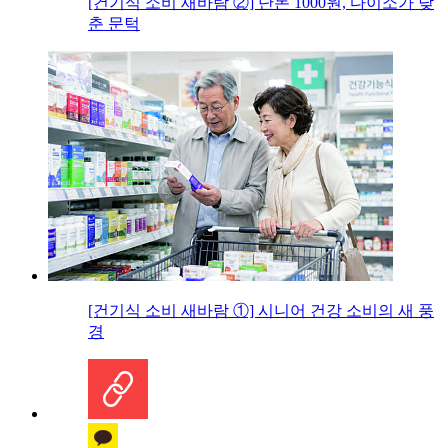
[건기식 소비 새바람 ②] 단돈 1000원, 다이소가 낮
춘 문턱
[건기식 소비 새바람 ①] 시니어 건강 소비의 새 풍
경