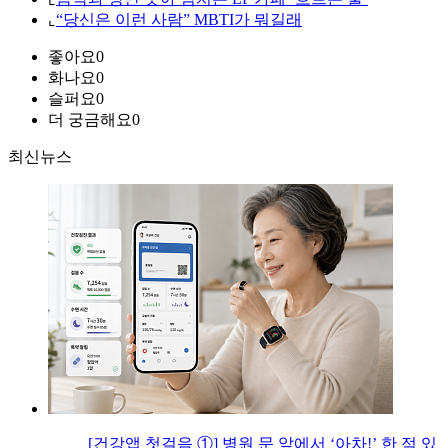
⌞
“당신은 이런 사람” MBTI가 뭐길래
좋아요
0
화나요
0
슬퍼요
0
더 궁금해요
0
최신뉴스
[건강앱 첫걸음 ①] 병원 문 앞에서 ‘아차!’ 한 적 있