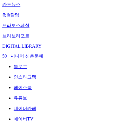
카드뉴스
컷&칼럼
브라보스페셜
브라보리포트
DIGITAL LIBRARY
50+ 시니어 신춘문예
블로그
인스타그램
페이스북
유튜브
네이버카페
네이버TV