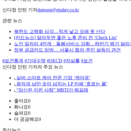
신다정 인턴 기자
dajeong@etoday.co.kr
관련 뉴스
북한도 고령화 심각…적게 낳고 오래 못 산다
[카드뉴스] 알아두면 좋은 노후 준비 전 ‘Check List’
노인 일자리 4만개ㆍ돌봄서비스 강화…하반기 뭐가 달
정부 공급카드 임박… 서울시 협의·주민 설득이 관건
#보건통계
#기대수명
#OECD
#자살률
#보건
신다정 인턴 기자의 주요 뉴스
⌞
실버 스마트 케어 전문 기업 ‘캐어유’
⌞
음악과 낭만 솟아 넘치는 LP 카페 ‘흐르는 물’
⌞
“당신은 이런 사람” MBTI가 뭐길래
좋아요
0
화나요
0
슬퍼요
0
더 궁금해요
0
최신뉴스