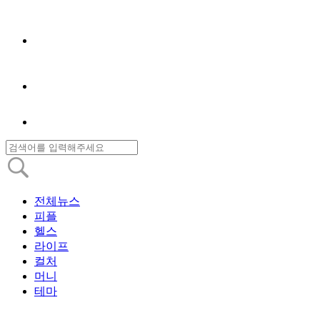
전체뉴스
피플
헬스
라이프
컬처
머니
테마