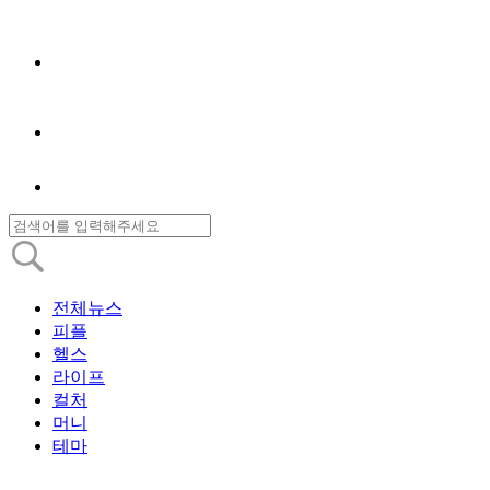
전체뉴스
피플
헬스
라이프
컬처
머니
테마