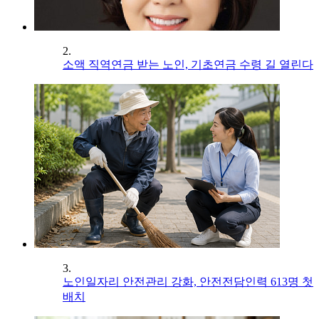
2.
소액 직역연금 받는 노인, 기초연금 수령 길 열린다
3.
노인일자리 안전관리 강화, 안전전담인력 613명 첫
배치