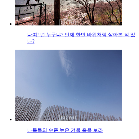
나여! 넌 누구냐? 언제 한번 바위처럼 살아본 적 있
나?
나목들의 수준 높은 겨울 춤을 보라