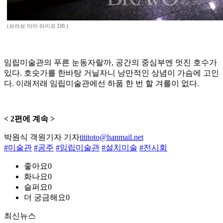
(브라보 마이 라이프 DB )
임립미술관의 푸른 눈동자랄까, 공간의 중심부엔 멋진 호수가
있다. 호숫가를 한바탕 거닐자니 낭만적인 상념이 가슴에 고인
다. 이래저래 임립미술관에선 하품 한 번 할 겨를이 없다.
< 2편에 계속 >
박원식 객원기자 기자
tititoto@hanmail.net
#미술관
#공주
#임립미술관
#설치미술
#전시회
좋아요
0
화나요
0
슬퍼요
0
더 궁금해요
0
최신뉴스