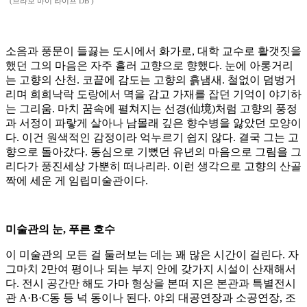
(브라보 마이 라이프 DB )
소음과 풍문이 들끓는 도시에서 화가로, 대학 교수로 활갯짓을
했던 그의 마음은 자주 흘러 고향으로 향했다. 눈에 아롱거리
는 고향의 산천. 코끝에 감도는 고향의 흙냄새. 철없이 덤벙거
리며 희희낙락 도랑에서 멱을 감고 가재를 잡던 기억이 야기하
는 그리움. 마치 꿈속에 펼쳐지는 선경(仙境)처럼 고향의 풍정
과 서정이 파랗게 살아나 남몰래 깊은 향수병을 앓았던 모양이
다. 이건 원색적인 감정이라 억누르기 쉽지 않다. 결국 그는 고
향으로 돌아갔다. 동심으로 기뻤던 유년의 마음으로 그림을 그
리다가 풍진세상 가뿐히 떠나리라. 이런 생각으로 고향의 산골
짝에 세운 게 임립미술관이다.
미술관의 눈, 푸른 호수
이 미술관의 모든 걸 둘러보는 데는 꽤 많은 시간이 걸린다. 자
그마치 2만여 평이나 되는 부지 안에 갖가지 시설이 산재해서
다. 전시 공간만 해도 가마 형상을 본떠 지은 본관과 특별전시
관 A·B·C동 등 넉 동이나 된다. 야외 대공연장과 소공연장, 조