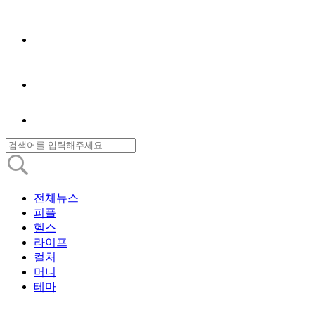
전체뉴스
피플
헬스
라이프
컬처
머니
테마