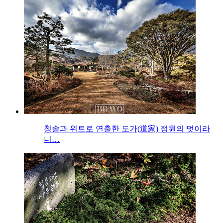
청솔과 위트로 연출한 도가(道家) 정원의 멋이라
니…