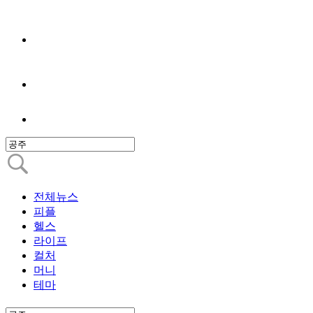
전체뉴스
피플
헬스
라이프
컬처
머니
테마