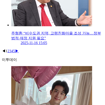
주형환 “비수도권 지역, 고령친화마을 조성 가능…정부
법적·재정 지원 필요”
2025-11-16 15:05
◀
1
2
3
4
5
▶
이투데이