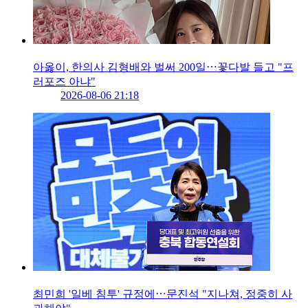
아옳이, 한의사 김형배와 벌써 200일⋯꽃다발 들고 "프
러포즈 아냐"
2026-08-06 21:18
최민희 '일베 침투' 규정에⋯문진석 "지나쳐, 정중히 사