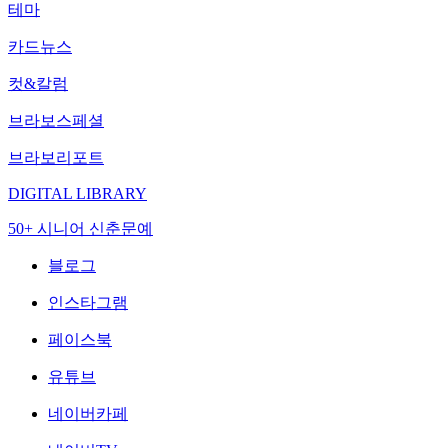
테마
카드뉴스
컷&칼럼
브라보스페셜
브라보리포트
DIGITAL LIBRARY
50+ 시니어 신춘문예
블로그
인스타그램
페이스북
유튜브
네이버카페