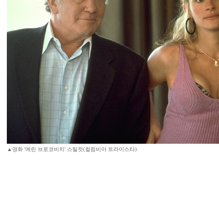
▲영화 '에린 브로코비치' 스틸컷(컬럼비아 트라이스타)