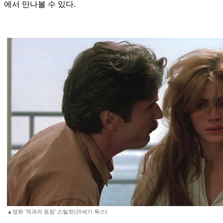
에서 만나볼 수 있다.
▲영화 '적과의 동침' 스틸컷(20세기 폭스)