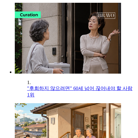
1.
"후회하지 않으려면" 60세 넘어 끊어내야 할 사람
1위