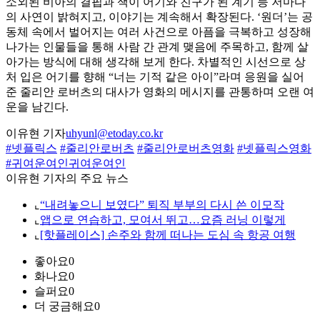
소외된 비아의 결핍과 잭이 어기와 친구가 된 계기 등 저마다
의 사연이 밝혀지고, 이야기는 계속해서 확장된다. ‘원더’는 공
동체 속에서 벌어지는 여러 사건으로 아픔을 극복하고 성장해
나가는 인물들을 통해 사람 간 관계 맺음에 주목하고, 함께 살
아가는 방식에 대해 생각해 보게 한다. 차별적인 시선으로 상
처 입은 어기를 향해 “너는 기적 같은 아이”라며 응원을 실어
준 줄리안 로버츠의 대사가 영화의 메시지를 관통하며 오랜 여
운을 남긴다.
이유현 기자
uhyunl@etoday.co.kr
#넷플릭스
#줄리안로버츠
#줄리안로버츠영화
#넷플릭스영화
#귀여운여인귀여운여인
이유현 기자의 주요 뉴스
⌞
“내려놓으니 보였다” 퇴직 부부의 다시 쓴 이모작
⌞
앱으로 연습하고, 모여서 뛰고…요즘 러닝 이렇게
⌞
[핫플레이스] 손주와 함께 떠나는 도심 속 항공 여행
좋아요
0
화나요
0
슬퍼요
0
더 궁금해요
0