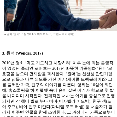
▲영화 '원더' 스틸컷(CGV 아트하우스, 그린나래미디어)
3. 원더 (Wonder, 2017)
2010년 영화 ‘먹고 기도하고 사랑하라’ 이후 눈에 띄는 흥행작
이 없었던 줄리안 로버츠는 2017년 따뜻한 가족영화 ‘원더’로
호평을 받으며 건재함을 과시한다. ‘원더’는 선천성 안면기형
으로 남들과 다른 외모를 가진 어기(제이콥 트렘블레이)와 그
를 둘러싼 가족, 친구의 이야기를 다룬다. 영화는 10살이 되던
해, 홈스쿨링을 하며 헬멧 속에 숨어 살던 어기가 학교로 첫 발
을 내디디며 시작된다. 전체적인 서사는 어기를 중심으로 진행
되지만 각 챕터 별로 누나 비아(이자벨라 비도빅), 친구 잭(노
아 주프), 비아 친구 미란다(다니엘 로즈 러셀) 등 서술자가 달
라지며 주변 인물을 함께 조명한다. 그 과정에서 가족으로부터