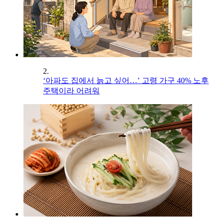
2.
‘아파도 집에서 늙고 싶어…’ 고령 가구 40% 노후
주택이라 어려워