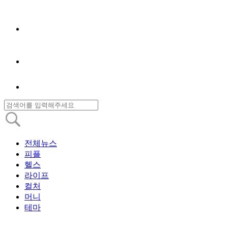
전체뉴스
피플
헬스
라이프
컬처
머니
테마