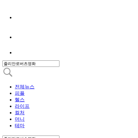
전체뉴스
피플
헬스
라이프
컬처
머니
테마