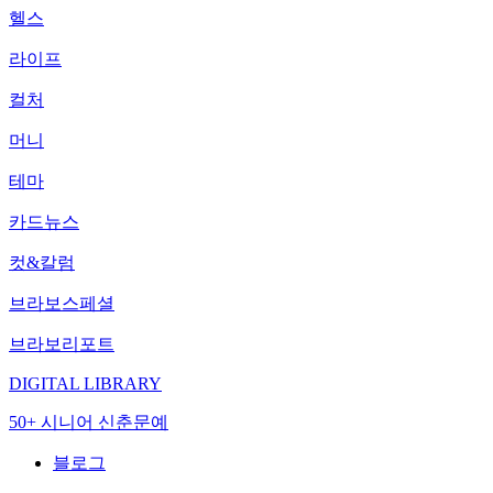
헬스
라이프
컬처
머니
테마
카드뉴스
컷&칼럼
브라보스페셜
브라보리포트
DIGITAL LIBRARY
50+ 시니어 신춘문예
블로그