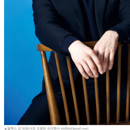
▲알렉스 강 대표(사진 오병돈 프리랜서 obdlife@gmail.com)