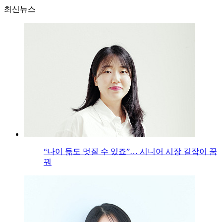
최신뉴스
“나이 듦도 멋질 수 있죠”… 시니어 시장 길잡이 꿈
꿔