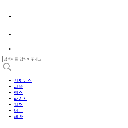
전체뉴스
피플
헬스
라이프
컬처
머니
테마