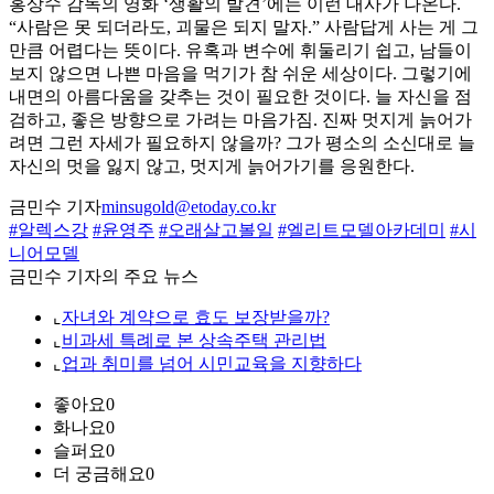
홍상수 감독의 영화 ‘생활의 발견’에는 이런 대사가 나온다.
“사람은 못 되더라도, 괴물은 되지 말자.” 사람답게 사는 게 그
만큼 어렵다는 뜻이다. 유혹과 변수에 휘둘리기 쉽고, 남들이
보지 않으면 나쁜 마음을 먹기가 참 쉬운 세상이다. 그렇기에
내면의 아름다움을 갖추는 것이 필요한 것이다. 늘 자신을 점
검하고, 좋은 방향으로 가려는 마음가짐. 진짜 멋지게 늙어가
려면 그런 자세가 필요하지 않을까? 그가 평소의 소신대로 늘
자신의 멋을 잃지 않고, 멋지게 늙어가기를 응원한다.
금민수 기자
minsugold@etoday.co.kr
#알렉스강
#윤영주
#오래살고볼일
#엘리트모델아카데미
#시
니어모델
금민수 기자의 주요 뉴스
⌞
자녀와 계약으로 효도 보장받을까?
⌞
비과세 특례로 본 상속주택 관리법
⌞
업과 취미를 넘어 시민교육을 지향하다
좋아요
0
화나요
0
슬퍼요
0
더 궁금해요
0