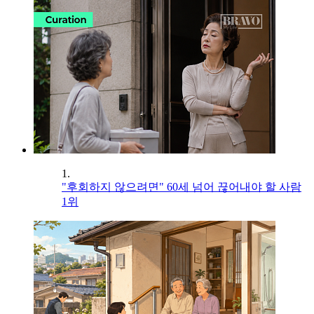
1.
"후회하지 않으려면" 60세 넘어 끊어내야 할 사람
1위