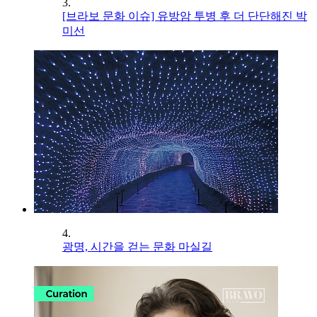
3.
[브라보 문화 이슈] 유방암 투병 후 더 단단해진 박
미선
4.
광명, 시간을 걷는 문화 마실길