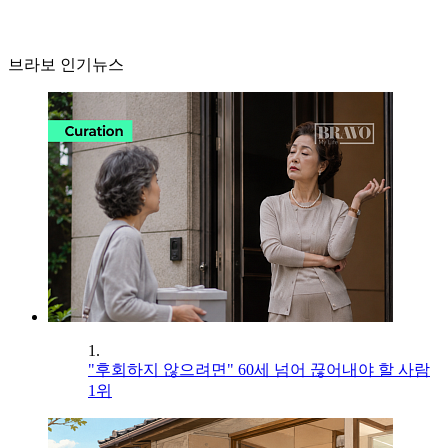
브라보 인기뉴스
1.
"후회하지 않으려면" 60세 넘어 끊어내야 할 사람
1위