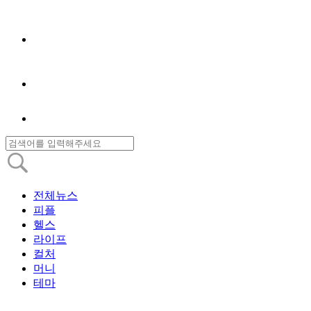
전체뉴스
피플
헬스
라이프
컬처
머니
테마