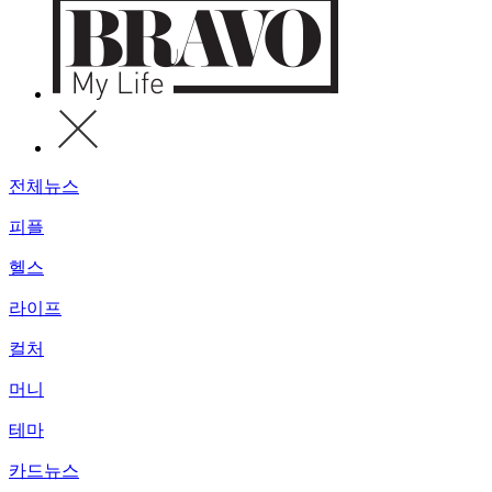
전체뉴스
피플
헬스
라이프
컬처
머니
테마
카드뉴스