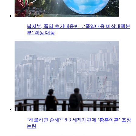
복지부, 폭염 초기대응반→‘폭염대응 비상대책본
부’ 격상 대응
“해로하면 손해?” 8·3 세제개편에 ‘황혼이혼’ 조장
논란