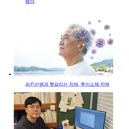
해야
파킨슨병과 헷갈리는 치매, 루이소체 치매