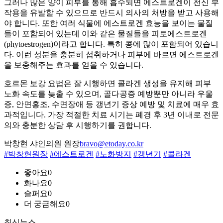
그러나 많은 양이 피부를 통해 흡수되면 에스트로겐이 전신 부
작용을 유발할 수 있으므로 반드시 의사의 처방을 받고 사용해
야 합니다. 또한 여러 식물에 에스트로겐 효능을 보이는 물질
들이 포함되어 있는데 이와 같은 물질들을 피토에스트로겐
(phytoestrogen)이라고 합니다. 특히 콩에 많이 포함되어 있습니
다. 이런 성분을 충분히 섭취하거나 피부에 바르면 에스트로겐
을 보충해주는 효과를 얻을 수 있습니다.
호르몬 보강 요법은 잘 시행하면 콜라겐 생성을 유지해 피부
노화 속도를 늦출 수 있으며, 골다공증 예방뿐만 아니라 우울
증, 안면홍조, 수면장애 등 갱년기 증상 예방 및 치료에 매우 효
과적입니다. 가장 적절한 치료 시기는 폐경 후 3년 이내로 전문
의와 충분한 상담 후 시행하기를 권합니다.
박창현 샤인의원 원장
bravo@etoday.co.kr
#박창현원장
#에스트로겐
#노화방지
#갱년기
#콜라겐
좋아요
0
화나요
0
슬퍼요
0
더 궁금해요
0
최신뉴스