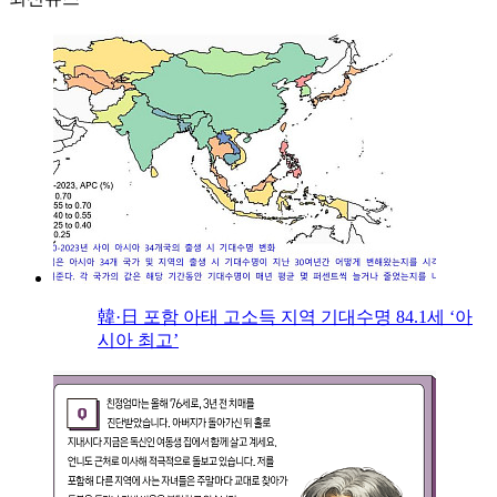
韓·日 포함 아태 고소득 지역 기대수명 84.1세 ‘아
시아 최고’