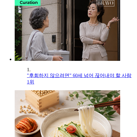
1.
"후회하지 않으려면" 60세 넘어 끊어내야 할 사람
1위