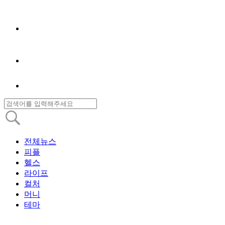
전체뉴스
피플
헬스
라이프
컬처
머니
테마