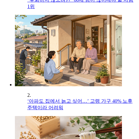
1위
2.
‘아파도 집에서 늙고 싶어…’ 고령 가구 40% 노후
주택이라 어려워