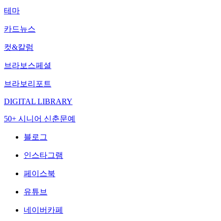
테마
카드뉴스
컷&칼럼
브라보스페셜
브라보리포트
DIGITAL LIBRARY
50+ 시니어 신춘문예
블로그
인스타그램
페이스북
유튜브
네이버카페