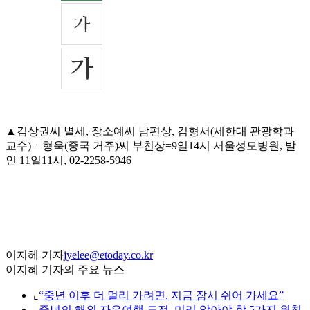
▲김상권씨 별세, 장소예씨 남편상, 김형서(세한대 관광학과
교수)ㆍ형욱(중국 거주)씨 부친상=9일14시 서울성모병원, 발
인 11일11시, 02-2258-5946
이지혜 기자
jyelee@etoday.co.kr
이지혜 기자의 주요 뉴스
⌞
“중년 이후 더 멀리 가려면, 지금 잠시 쉬어 가세요”
⌞
중년의 해외 자유여행 도전, 미리 알아야 할 5가지 원칙