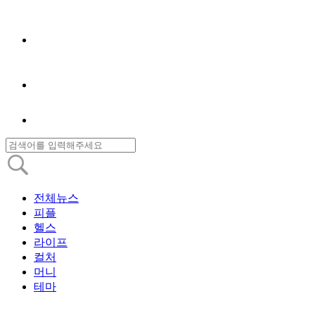
전체뉴스
피플
헬스
라이프
컬처
머니
테마