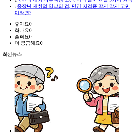
⌞
중장년 재취업 양날의 검, 민간 자격증 딸지 말지 고민
이라면?
좋아요
0
화나요
0
슬퍼요
0
더 궁금해요
0
최신뉴스