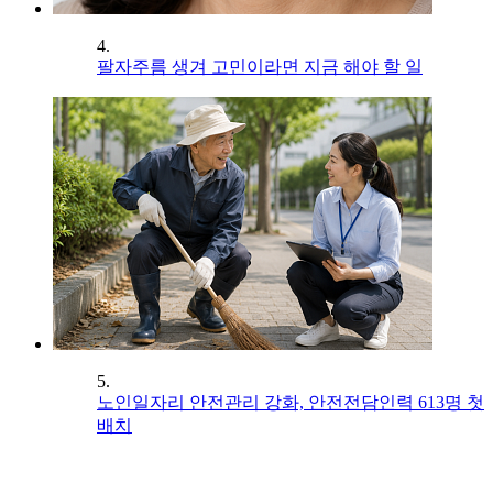
4.
팔자주름 생겨 고민이라면 지금 해야 할 일
5.
노인일자리 안전관리 강화, 안전전담인력 613명 첫
배치