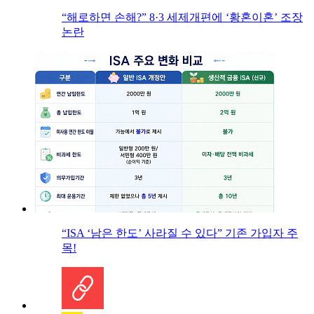
“해로하면 손해?” 8·3 세제개편에 ‘황혼이혼’ 조장
논란
“ISA ‘남은 한도’ 사라질 수 있다” 기존 가입자 주
목!