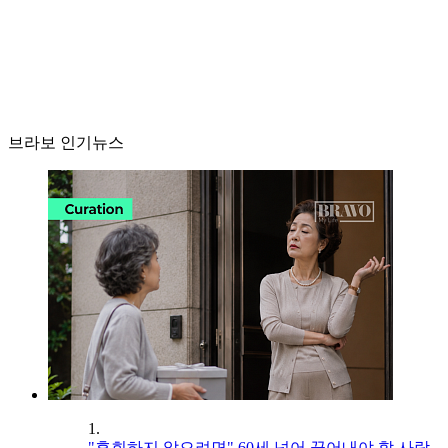
브라보 인기뉴스
1.
"후회하지 않으려면" 60세 넘어 끊어내야 할 사람