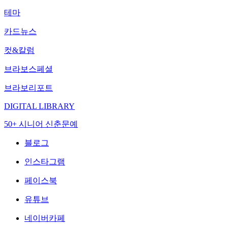
테마
카드뉴스
컷&칼럼
브라보스페셜
브라보리포트
DIGITAL LIBRARY
50+ 시니어 신춘문예
블로그
인스타그램
페이스북
유튜브
네이버카페