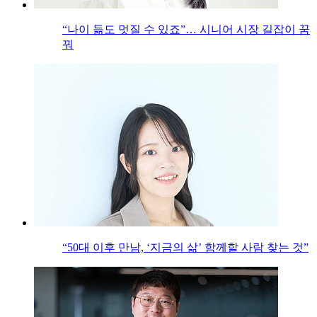
“나이 듦도 멋질 수 있죠”… 시니어 시장 길잡이 꿈
꿔
“50대 이후 만남, ‘지금의 삶’ 함께할 사람 찾는 것”