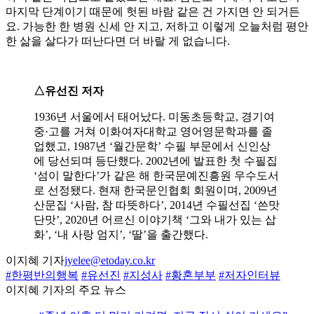
마지막 단계이기 때문에 헛된 바람 같은 건 가지면 안 되거든
요. 가능한 한 병원 신세 안 지고, 저하고 이렇게 오늘처럼 평안
한 삶을 살다가 떠난다면 더 바랄 게 없습니다.
△유선진 저자
1936년 서울에서 태어났다. 미동초등학교, 경기여
중·고를 거쳐 이화여자대학교 영어영문학과를 졸
업했고, 1987년 ‘월간문학’ 수필 부문에서 신인상
에 당선되며 등단했다. 2002년에 발표한 첫 수필집
‘섬이 말한다’가 같은 해 한국문예진흥원 우수도서
로 선정됐다. 현재 한국문인협회 회원이며, 2009년
산문집 ‘사람, 참 따뜻하다’, 2014년 수필선집 ‘쓴맛
단맛’, 2020년 어르신 이야기책 ‘그와 내가 있는 삽
화’, ‘내 사랑 엄지’, ‘딸’을 출간했다.
이지혜 기자
jyelee@etoday.co.kr
#한평반의행복
#유선진
#지성사
#황혼부부
#저자인터뷰
이지혜 기자의 주요 뉴스