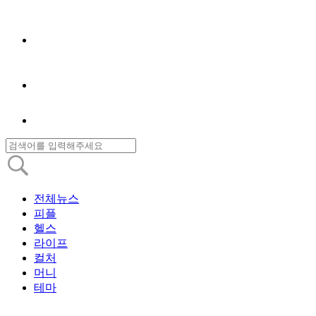
전체뉴스
피플
헬스
라이프
컬처
머니
테마