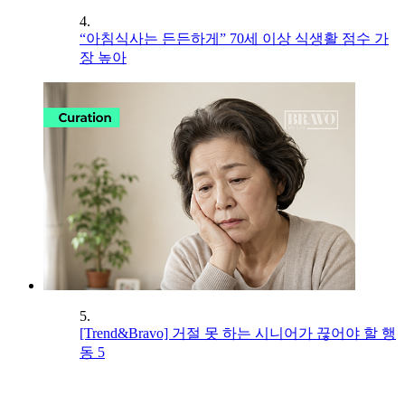
4.
“아침식사는 든든하게” 70세 이상 식생활 점수 가
장 높아
5.
[Trend&Bravo] 거절 못 하는 시니어가 끊어야 할 행
동 5