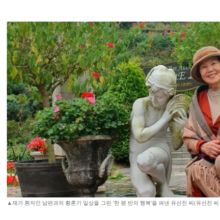
▲재가 환자인 남편과의 황혼기 일상을 그린 '한 평 반의 행복'을 펴낸 유선진 씨(유선진 씨