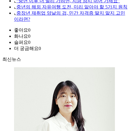
⌞
“중년 이후 더 멀리 가려면, 지금 잠시 쉬어 가세요”
⌞
중년의 해외 자유여행 도전, 미리 알아야 할 5가지 원칙
⌞
중장년 재취업 양날의 검, 민간 자격증 딸지 말지 고민
이라면?
좋아요
0
화나요
0
슬퍼요
0
더 궁금해요
0
최신뉴스