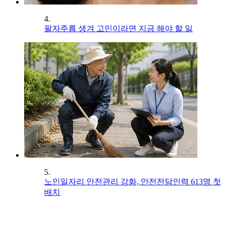
4.
팔자주름 생겨 고민이라면 지금 해야 할 일
5.
노인일자리 안전관리 강화, 안전전담인력 613명 첫
배치