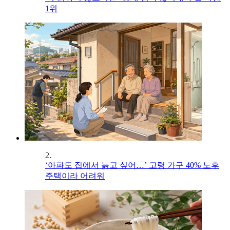
1위
2.
‘아파도 집에서 늙고 싶어…’ 고령 가구 40% 노후
주택이라 어려워