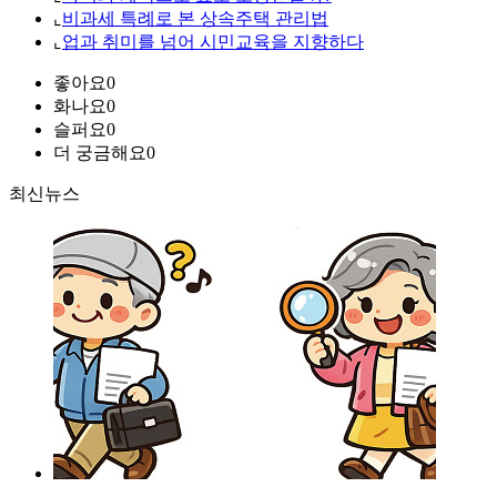
⌞
비과세 특례로 본 상속주택 관리법
⌞
업과 취미를 넘어 시민교육을 지향하다
좋아요
0
화나요
0
슬퍼요
0
더 궁금해요
0
최신뉴스