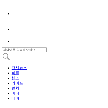
전체뉴스
피플
헬스
라이프
컬처
머니
테마