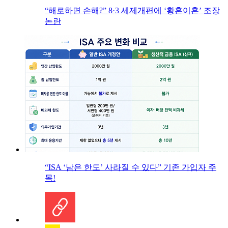
“해로하면 손해?” 8·3 세제개편에 ‘황혼이혼’ 조장
논란
“ISA ‘남은 한도’ 사라질 수 있다” 기존 가입자 주
목!