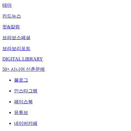
테마
카드뉴스
컷&칼럼
브라보스페셜
브라보리포트
DIGITAL LIBRARY
50+ 시니어 신춘문예
블로그
인스타그램
페이스북
유튜브
네이버카페