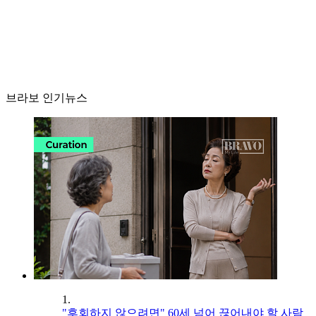
브라보 인기뉴스
1.
"후회하지 않으려면" 60세 넘어 끊어내야 할 사람