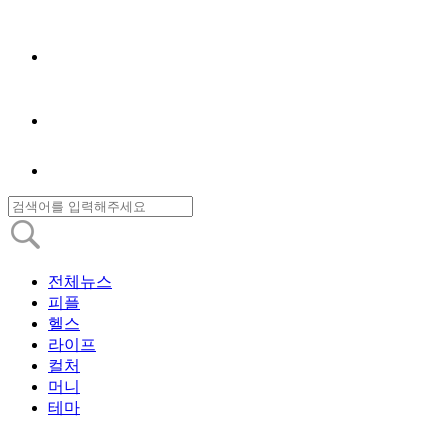
전체뉴스
피플
헬스
라이프
컬처
머니
테마