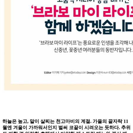
하늘은 높고, 말이 살찌는 천고마비의 계절. 가을의 끝자락 11
월엔 겨울이 가까워서인지 벌써 코끝이 시려오는 듯하다. 추위