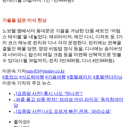
된다(11월 29일까지, 1인 7만9000원).
가을을 담은 미식 한상
노보텔 앰배서더 동대문은 가을을 겨냥한 단품 세트인 ‘어텀
스 테이블’을 내놓았다. 애피타이저, 메인 디시, 디저트 등 3가
지 코스 메뉴로 런치와 디너 각각 운영한다. 런치에는 전복을
곁들인 해물 당면, 영양 비빔밥 정식 등을, 디너에는 송이버섯
과 너비아니, 랍스터 테일 크림 등을 마련해 선택적으로 맛볼
수 있다(11월 30일까지, 런치 3만3000원, 디너 4만3000원).
이은숙 기자
eun-83@etoday.co.kr
#호캉스
#식도락여행
#가을여행
#호텔패키지
#호텔앤다이닝
이은숙 기자의 주요 뉴스
⌞
[요즘말 사전] 혹시 나도 ‘막나귀’?
⌞
퍼즐 풀고 상품 받자! ‘브라보 마이 라이프’ 독자참여마
당
⌞
[요즘말 사전] 나도 모르게 빠진 관계, ‘파라소셜’
좋아요
0