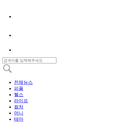
전체뉴스
피플
헬스
라이프
컬처
머니
테마