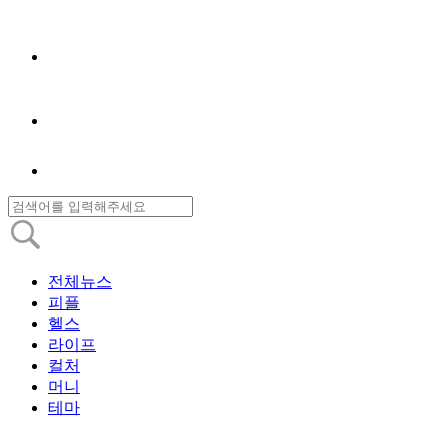
전체뉴스
피플
헬스
라이프
컬처
머니
테마