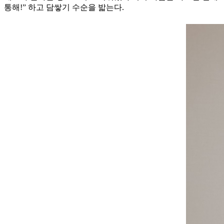
통해!” 하고 담쌓기 수순을 밟는다.