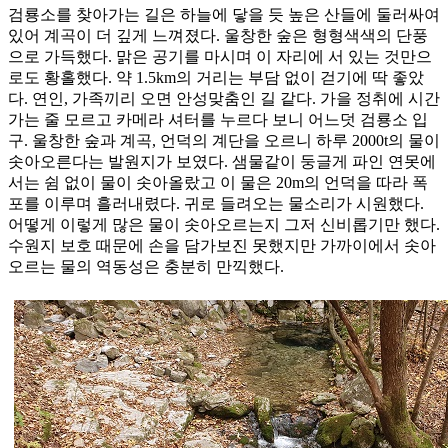
검룡소를 찾아가는 길은 하늘에 닿을 듯 높은 산들에 둘러싸여
있어 계곡이 더 깊게 느껴졌다. 울창한 숲은 형형색색의 단풍
으로 가득했다. 맑은 공기를 마시며 이 자리에 서 있는 것만으
로도 황홀했다. 약 1.5km의 거리는 부담 없이 걷기에 딱 좋았
다. 연인, 가족끼리 오면 안성맞춤인 길 같다. 가을 정취에 시간
가는 줄 모르고 카메라 셔터를 누르다 보니 어느덧 검룡소 입
구. 울창한 숲과 계곡, 언덕의 계단을 오르니 하루 2000t의 물이
솟아오른다는 발원지가 보였다. 샘물같이 둥글게 파인 연못에
서는 쉼 없이 물이 솟아올랐고 이 물은 20m의 언덕을 따라 폭
포를 이루며 흘러내렸다. 귀로 들려오는 물소리가 시원했다.
어떻게 이렇게 많은 물이 솟아오르는지 그저 신비롭기만 했다.
수원지 보호 때문에 손을 담가보진 못했지만 가까이에서 솟아
오르는 물의 역동성은 충분히 만끽했다.