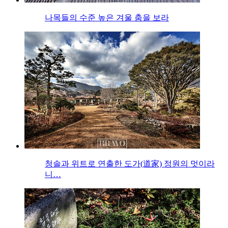
나목들의 수준 높은 겨울 춤을 보라
청솔과 위트로 연출한 도가(道家) 정원의 멋이라
니…