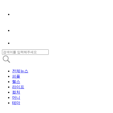
전체뉴스
피플
헬스
라이프
컬처
머니
테마