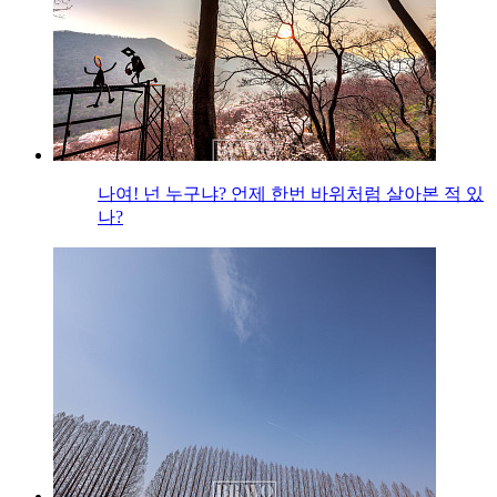
나여! 넌 누구냐? 언제 한번 바위처럼 살아본 적 있
나?