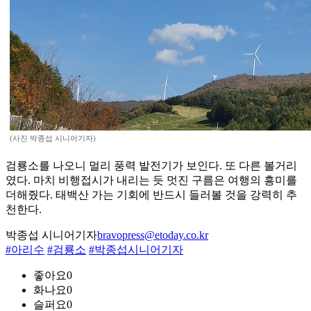
(사진 박종섭 시니어기자)
검룡소를 나오니 멀리 풍력 발전기가 보인다. 또 다른 볼거리
였다. 마치 비행접시가 내리는 듯 멋진 구름은 여행의 흥미를
더해줬다. 태백산 가는 기회에 반드시 들러볼 것을 강력히 추
천한다.
박종섭 시니어기자
bravopress@etoday.co.kr
#아리수
#검룡소
#박종섭시니어기자
좋아요
0
화나요
0
슬퍼요
0