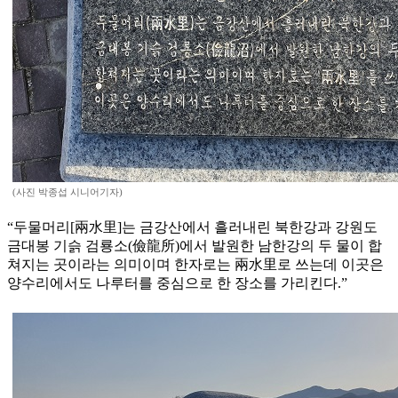
(사진 박종섭 시니어기자)
“두물머리[兩水里]는 금강산에서 흘러내린 북한강과 강원도
금대봉 기슭 검룡소(儉龍所)에서 발원한 남한강의 두 물이 합
쳐지는 곳이라는 의미이며 한자로는 兩水里로 쓰는데 이곳은
양수리에서도 나루터를 중심으로 한 장소를 가리킨다.”