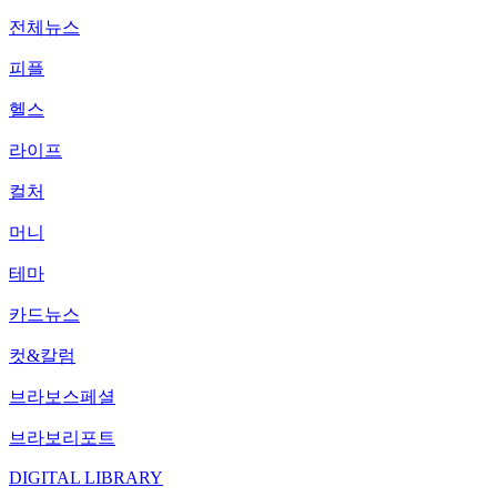
전체뉴스
피플
헬스
라이프
컬처
머니
테마
카드뉴스
컷&칼럼
브라보스페셜
브라보리포트
DIGITAL LIBRARY