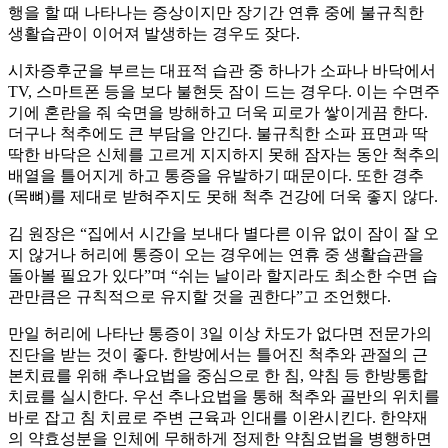
행을 할 때 나타나는 증상이지만 장기간 연휴 중에 불규칙한
생활습관이 이어져 발생하는 경우도 잦다.
시차증후군을 부르는 대표적 습관 중 하나가 소파나 바닥에서
TV, 스마트폰 등을 보다 불현듯 잠이 드는 경우다. 이는 수면주
기에 혼란을 줘 숙면을 방해하고 더욱 피로가 쌓이게끔 한다.
더구나 척추에도 큰 부담을 안긴다. 불규칙한 소파 표면과 딱
딱한 바닥은 신체를 고르게 지지하지 못해 잠자는 동안 척추의
배열을 틀어지게 하고 통증을 유발하기 때문이다. 또한 경추
(목뼈)를 제대로 받혀주지도 못해 척추 건강에 더욱 좋지 않다.
김 원장은 “집에서 시간을 보내다 별다른 이유 없이 잠이 잘 오
지 않거나 허리에 통증이 오는 경우에는 연휴 중 생활습관을
돌아볼 필요가 있다”며 “쉬는 날이라 할지라도 최소한 수면 습
관만큼은 규칙적으로 유지할 것을 권한다”고 조언했다.
만일 허리에 나타난 통증이 3일 이상 차도가 없다면 전문가의
진단을 받는 것이 좋다. 한방에서는 틀어진 척추와 관절의 근
본치료를 위해 추나요법을 중심으로 한 침, 약침 등 한방통합
치료를 실시한다. 우선 추나요법을 통해 척추와 골반의 위치를
바로 잡고 침 치료로 주변 근육과 인대를 이완시킨다. 한약재
의 약효성분을 인체에 무해하게 정제한 약침요법을 병행하면