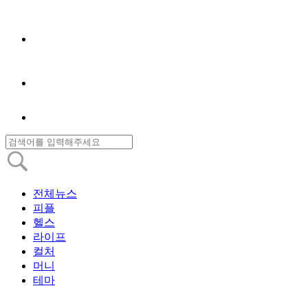
전체뉴스
피플
헬스
라이프
컬처
머니
테마