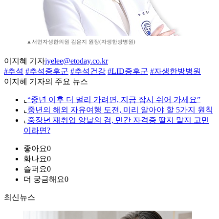
▲서면자생한의원 김은지 원장(자생한방병원)
이지혜 기자
jyelee@etoday.co.kr
#추석
#추석증후군
#추석건강
#LID증후군
#자생한방병원
이지혜 기자의 주요 뉴스
⌞
“중년 이후 더 멀리 가려면, 지금 잠시 쉬어 가세요”
⌞
중년의 해외 자유여행 도전, 미리 알아야 할 5가지 원칙
⌞
중장년 재취업 양날의 검, 민간 자격증 딸지 말지 고민
이라면?
좋아요
0
화나요
0
슬퍼요
0
더 궁금해요
0
최신뉴스