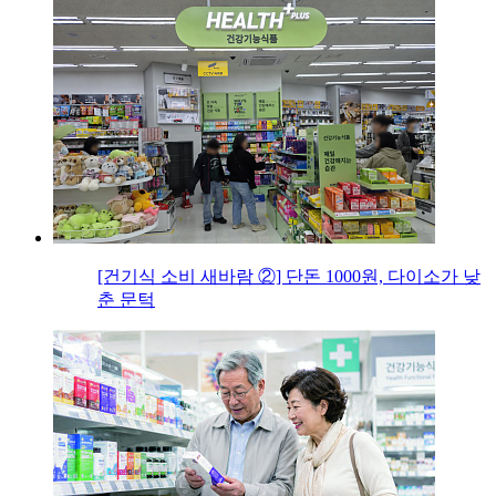
[건기식 소비 새바람 ②] 단돈 1000원, 다이소가 낮
춘 문턱