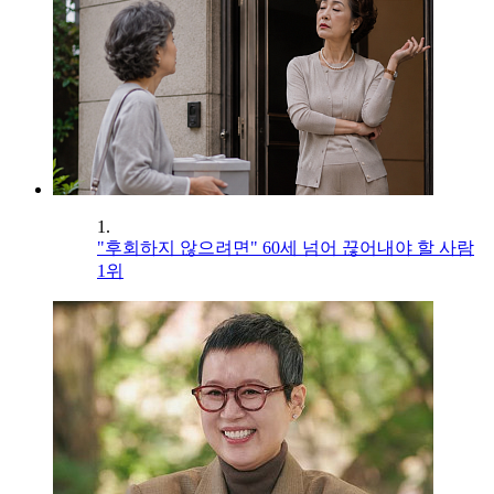
1.
"후회하지 않으려면" 60세 넘어 끊어내야 할 사람
1위