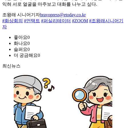
익혀 서로 얼굴을 마주보고 대화를 나누고 싶다.
조왕래 시니어기자
bravopress@etoday.co.kr
#화상회의
#언택트
#퍼실리테이터
#ZOOM
#조왕래시니어기
자
좋아요
0
화나요
0
슬퍼요
0
더 궁금해요
0
최신뉴스