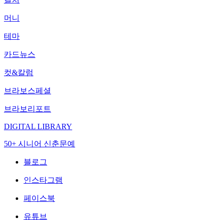
머니
테마
카드뉴스
컷&칼럼
브라보스페셜
브라보리포트
DIGITAL LIBRARY
50+ 시니어 신춘문예
블로그
인스타그램
페이스북
유튜브