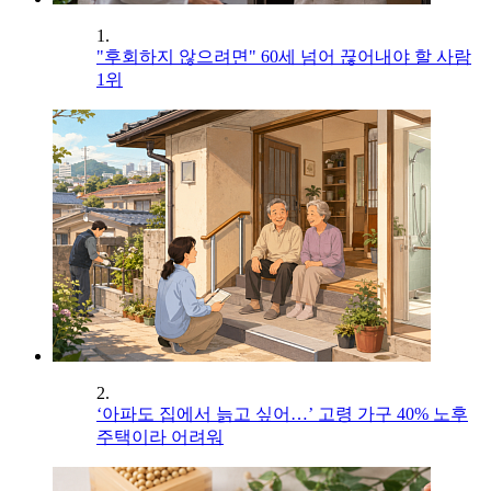
1.
"후회하지 않으려면" 60세 넘어 끊어내야 할 사람
1위
2.
‘아파도 집에서 늙고 싶어…’ 고령 가구 40% 노후
주택이라 어려워