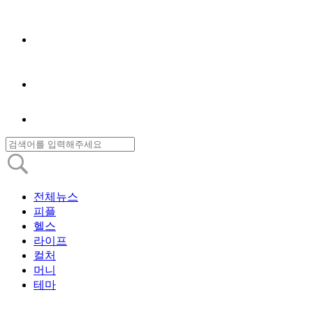
전체뉴스
피플
헬스
라이프
컬처
머니
테마