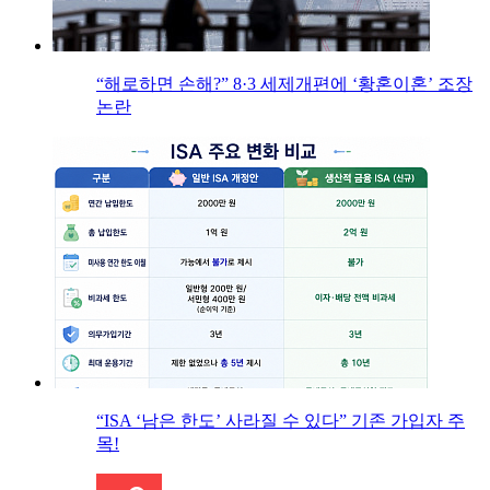
“해로하면 손해?” 8·3 세제개편에 ‘황혼이혼’ 조장
논란
“ISA ‘남은 한도’ 사라질 수 있다” 기존 가입자 주
목!