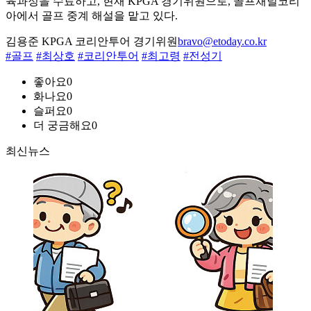
육과정을 수료하고, 현재 KPGA 경기위원으로, 골프채널코리
아에서 골프 중계 해설을 맡고 있다.
김용준 KPGA 코리안투어 경기위원
bravo@etoday.co.kr
#골프
#최상호
#코리안투어
#최고령
#전성기
좋아요
0
화나요
0
슬퍼요
0
더 궁금해요
0
최신뉴스