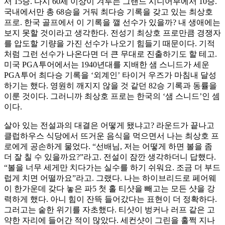
서 15승. 다시 60세 이상이 겨루는 그랜드 시니어부에서 10승.
국내에서만 총 68승을 거둬 최다승 기록을 갖고 있는 최상호
프로. 한국 골프에서 이 기록을 깰 선수가 있을까? 내 생애에는
보지 못할 것이라고 생각한다. 전성기 최상호 프로만큼 경쟁자
를 압도할 기량을 가진 선수가 나오기 힘들기 때문이다. 기적
처럼 그런 선수가 나온다면 더 큰 무대로 진출하기도 할 테고.
미국 PGA투어에서는 1940년대를 지배한 샘 스니드가 세운
PGA투어 최다승 기록을 ‘외계인’ 타이거 우즈가 마침내 달성
하기는 했다. 영원히 깨지지 않을 것 같던 82승 기록과 동률을
이룬 것이다. 그러니까 최상호 프로는 한국의 ‘샘 스니드’인 셈
이다.
살아 있는 전설과의 대결은 어떻게 됐냐고? 라운드가 끝나고
클럽하우스 식당에서 뜨거운 음식을 먹으면서 나는 최상호 프
로에게 공손하게 물었다. “선배님, 저는 어떻게 하면 볼을 좀
더 잘 칠 수 있을까요?”라고. 전설이 잠깐 생각하더니 답했다.
“볼을 너무 세게만 치다가는 실수를 하기 쉬워요. 조금 더 부드
럽게 치면 어떨까요”라고. 그랬다. 나는 하이브리드로 페어웨
이 한가운데 갖다 놓은 파5 첫 홀 티샷을 빼고는 모든 샷을 강
력하게 했다. 아니 힘이 잔뜩 들어갔다는 표현이 더 정확하다.
그러고는 숱한 위기를 자초했다. 티샷이 벙커나 러프 같은 고
약한 자리에 들어간 적이 많았다. 세컨샷이 그린을 훌쩍 지나