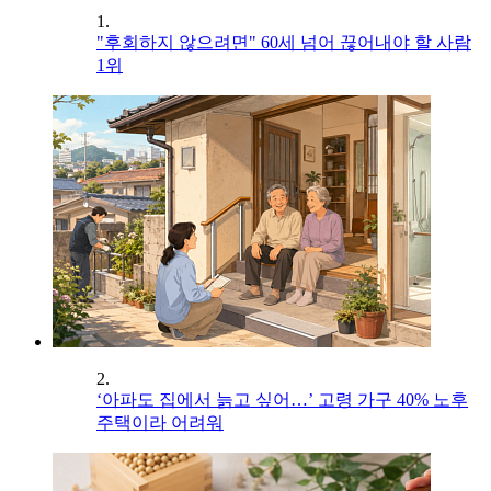
1.
"후회하지 않으려면" 60세 넘어 끊어내야 할 사람
1위
2.
‘아파도 집에서 늙고 싶어…’ 고령 가구 40% 노후
주택이라 어려워