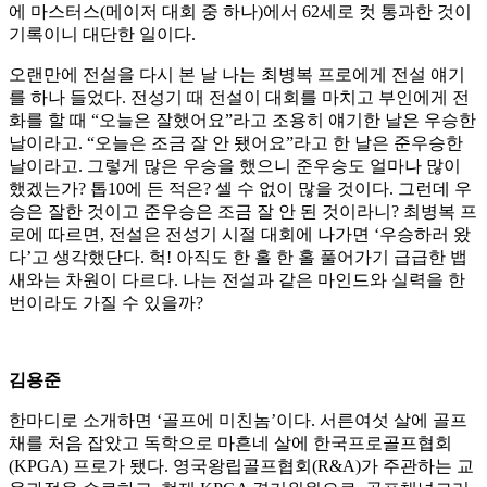
에 마스터스(메이저 대회 중 하나)에서 62세로 컷 통과한 것이
기록이니 대단한 일이다.
오랜만에 전설을 다시 본 날 나는 최병복 프로에게 전설 얘기
를 하나 들었다. 전성기 때 전설이 대회를 마치고 부인에게 전
화를 할 때 “오늘은 잘했어요”라고 조용히 얘기한 날은 우승한
날이라고. “오늘은 조금 잘 안 됐어요”라고 한 날은 준우승한
날이라고. 그렇게 많은 우승을 했으니 준우승도 얼마나 많이
했겠는가? 톱10에 든 적은? 셀 수 없이 많을 것이다. 그런데 우
승은 잘한 것이고 준우승은 조금 잘 안 된 것이라니? 최병복 프
로에 따르면, 전설은 전성기 시절 대회에 나가면 ‘우승하러 왔
다’고 생각했단다. 헉! 아직도 한 홀 한 홀 풀어가기 급급한 뱁
새와는 차원이 다르다. 나는 전설과 같은 마인드와 실력을 한
번이라도 가질 수 있을까?
김용준
한마디로 소개하면 ‘골프에 미친놈’이다. 서른여섯 살에 골프
채를 처음 잡았고 독학으로 마흔네 살에 한국프로골프협회
(KPGA) 프로가 됐다. 영국왕립골프협회(R&A)가 주관하는 교