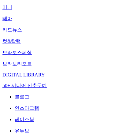
머니
테마
카드뉴스
컷&칼럼
브라보스페셜
브라보리포트
DIGITAL LIBRARY
50+ 시니어 신춘문예
블로그
인스타그램
페이스북
유튜브