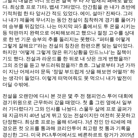
그날의 대결은 아니 도전은 결국 두 타 차 뱁새의 패배로 끝났
다. 최상호 프로 71타, 뱁새 73타였다. 안간힘을 쓴 내가 초반에
기적처럼 한 타 앞서간 적도 있었다. 에이, 설마? 진짜다. 그러
나 내가 제풀에 무너지는 동안 전설이 침착하게 경기를 풀어가
며 승부를 뒤집었다. 나는 마지막 파5 홀에서도 투 온을 시키는
등 막판까지 완력으로 어찌해보려고 했으나 절정 고수를 상대
로 한 번 기운 승부의 추를 돌리지는 못했다. “퍼터를 어떻게
그렇게 잘해요?”라는 전설의 칭찬은 한편으론 맞는 말이었다.
하지만 ‘어떻게 그렇게 많은 위기상황을 만드느냐’는 질책이
기도 했다. 전설과 라운드를 한 뒤로 내 샷은 크게 변했을까?
그의 조언을 듣고 부드러워졌을까? 흐흐. 그날로부터 3년 가까
이 지난 어제서야 문득 ‘정말 부드럽게 샷을 해보면 어떨까’ 하
는 생각이 들었다. 이렇게 떠먹여줘도 못 먹으니 내가 발전이
더딜 수밖에.
전설을 오랜만에 다시 본 것은 몇 주 전 챔피언스 투어 대회에
경기위원으로 근무하러 갔을 때였다. 첫 홀 그린 옆에서 일부
러 기다렸다가 그와 인사를 나눴다. 스물두 살에 프로 골퍼가
돼 지금까지 40년 넘게 뛰고 있는 전설이지만 여전히 꼿꼿하고
단정했다. 최상호 프로는 올해 65세다. 3년 전인 만 62세에 매
경오픈 컷 오프를 통과해 코리안투어 최고령 컷 통과 기록을
경신한 그다. 미국 PGA투어에서도 베른하르트 랑거가 2019년