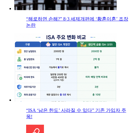
“해로하면 손해?” 8·3 세제개편에 ‘황혼이혼’ 조장
논란
“ISA ‘남은 한도’ 사라질 수 있다” 기존 가입자 주
목!