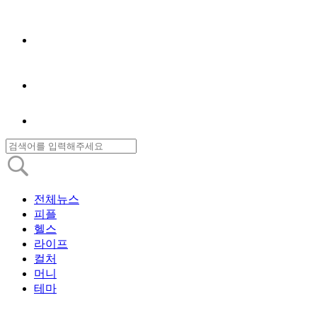
전체뉴스
피플
헬스
라이프
컬처
머니
테마