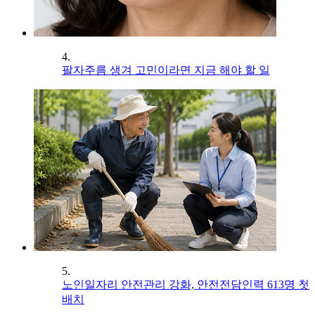
4.
팔자주름 생겨 고민이라면 지금 해야 할 일
5.
노인일자리 안전관리 강화, 안전전담인력 613명 첫
배치