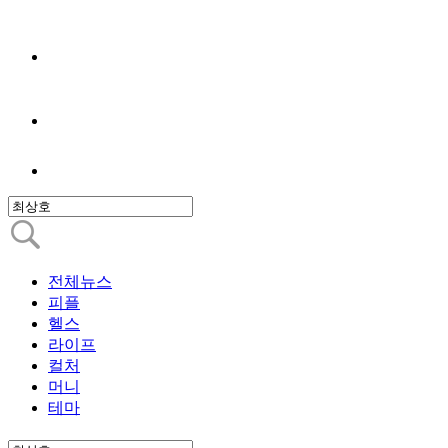
전체뉴스
피플
헬스
라이프
컬처
머니
테마