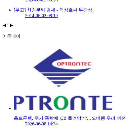
[부고] 최송무씨 별세 - 최상호씨 부친상
2014-06-02 08:19
◀
1
▶
이투데이
옵트론텍, 주가 폭락에 'CB 돌려막기'…오버행 우려 여전
2026-06-08 14:34