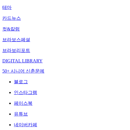
테마
카드뉴스
컷&칼럼
브라보스페셜
브라보리포트
DIGITAL LIBRARY
50+ 시니어 신춘문예
블로그
인스타그램
페이스북
유튜브
네이버카페