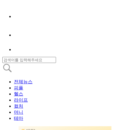
전체뉴스
피플
헬스
라이프
컬처
머니
테마