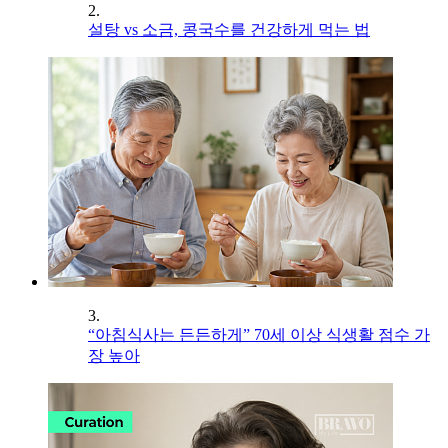
2.
설탕 vs 소금, 콩국수를 건강하게 먹는 법
3.
“아침식사는 든든하게” 70세 이상 식생활 점수 가
장 높아