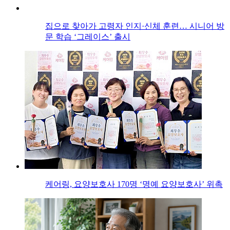
집으로 찾아가 고령자 인지·신체 훈련… 시니어 방
문 학습 ‘그레이스’ 출시
케어링, 요양보호사 170명 ‘명예 요양보호사’ 위촉