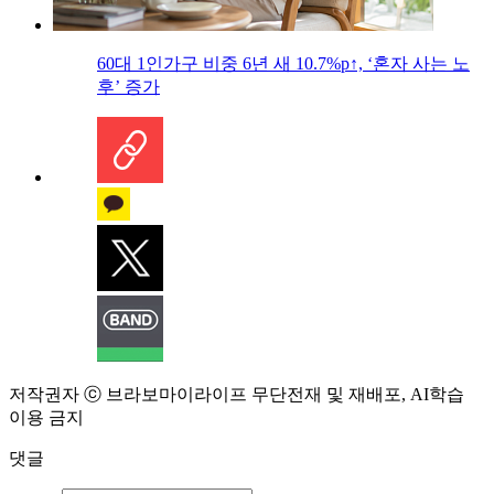
60대 1인가구 비중 6년 새 10.7%p↑, ‘혼자 사는 노
후’ 증가
저작권자 ⓒ 브라보마이라이프 무단전재 및 재배포, AI학습
이용 금지
댓글