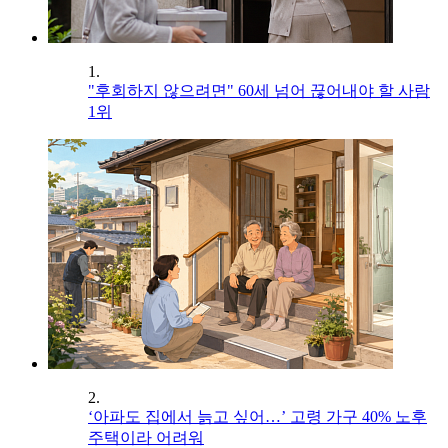
1.
"후회하지 않으려면" 60세 넘어 끊어내야 할 사람
1위
2.
‘아파도 집에서 늙고 싶어…’ 고령 가구 40% 노후
주택이라 어려워