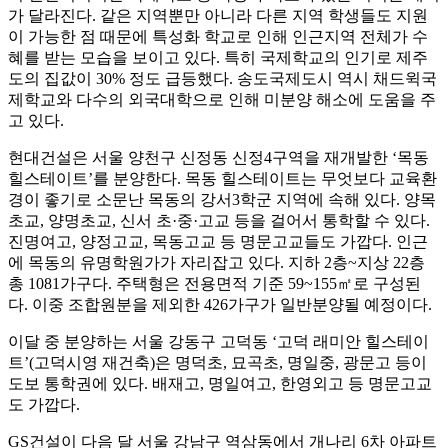
가 달라진다. 같은 지역뿐만 아니라 다른 지역 학생들도 지원
이 가능한 점 때문에 특성화 학교로 인해 인근지역 전체가 수
혜를 받는 모습을 보이고 있다. 특히 국제학교의 인기로 제주
도의 집값이 30% 정도 급등했다. 송도국제도시 역시 채드윅국
제학교와 다수의 외국대학으로 인해 미분양 해소에 도움을 주
고 있다.
현대건설은 서울 양천구 신정동 신정4구역을 재개발한 ‘목동
힐스테이트’를 분양한다. 목동 힐스테이트는 무엇보다 교육환
경이 좋기로 소문난 목동의 강서3학군 지역에 속해 있다. 양목
초교, 양명초교, 신서 초·중·고교 등을 걸어서 통학할 수 있다.
진명여고, 양정고교, 목동고교 등 명문고교들도 가깝다. 인근
에 목동의 유명학원가가 자리잡고 있다. 지하 2층~지상 22층
총 1081가구다. 주택형은 전용면적 기준 59~155㎡로 구성된
다. 이중 조합원분을 제외한 426가구가 일반분양될 예정이다.
이달 중 분양하는 서울 강동구 고덕동 ‘고덕 래미안 힐스테이
트’(고덕시영 재건축)은 명덕초, 묘곡초, 명일중, 광문고 등이
도보 통학권에 있다. 배재고, 명일여고, 한영외고 등 명문고교
도 가깝다.
GS건설이 다음 달 서울 강남구 역삼동에서 개나리 6차 아파트