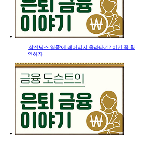
'삼전닉스 열풍'에 레버리지 올라타기? 이건 꼭 확
인하자