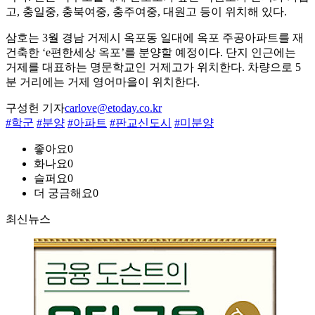
고, 충일중, 충북여중, 충주여중, 대원고 등이 위치해 있다.
삼호는 3월 경남 거제시 옥포동 일대에 옥포 주공아파트를 재
건축한 ‘e편한세상 옥포’를 분양할 예정이다. 단지 인근에는
거제를 대표하는 명문학교인 거제고가 위치한다. 차량으로 5
분 거리에는 거제 영어마을이 위치한다.
구성헌 기자
carlove@etoday.co.kr
#학군
#분양
#아파트
#판교신도시
#미분양
좋아요
0
화나요
0
슬퍼요
0
더 궁금해요
0
최신뉴스