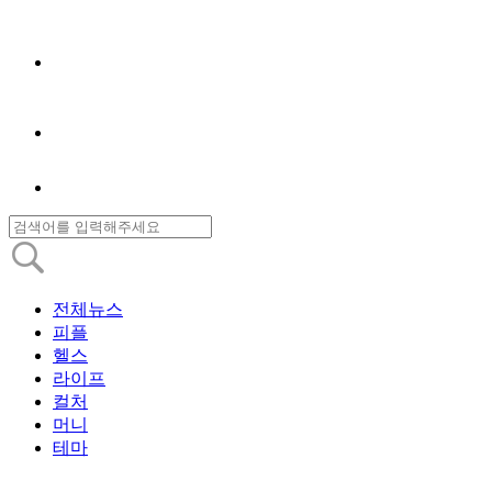
전체뉴스
피플
헬스
라이프
컬처
머니
테마