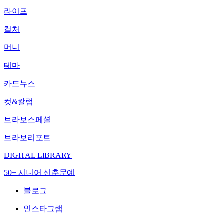
라이프
컬처
머니
테마
카드뉴스
컷&칼럼
브라보스페셜
브라보리포트
DIGITAL LIBRARY
50+ 시니어 신춘문예
블로그
인스타그램