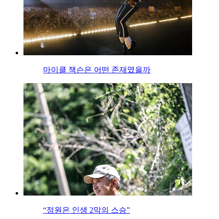
마이클 잭슨은 어떤 존재였을까
“정원은 인생 2막의 스승”