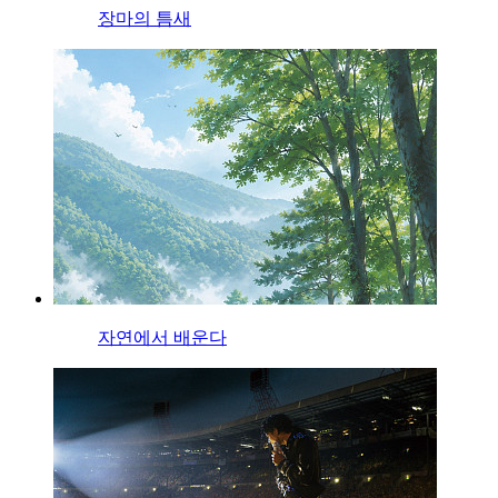
장마의 틈새
자연에서 배운다