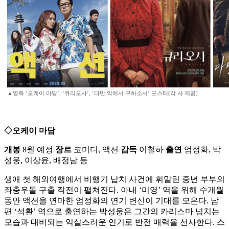
▲영화 ‘오케이 마담’, ‘큐리오사’, ‘다만 악에서 구하소서’ 포스터(각 사 제공)
◇오케이 마담
개봉
8월 예정
장르
코미디, 액션
감독
이철하
출연
엄정화, 박
성웅, 이상윤, 배정남 등
생애 첫 해외여행에서 비행기 납치 사건에 휘말린 중년 부부의
좌충우돌 구출 작전이 펼쳐진다. 아내 ‘미영’ 역을 위해 수개월
동안 액션을 연마한 엄정화의 연기 변신이 기대를 모은다. 남
편 ‘석환’ 역으로 출연하는 박성웅은 그간의 카리스마 넘치는
모습과 대비되는 익살스러운 연기로 반전 매력을 선사한다. 스