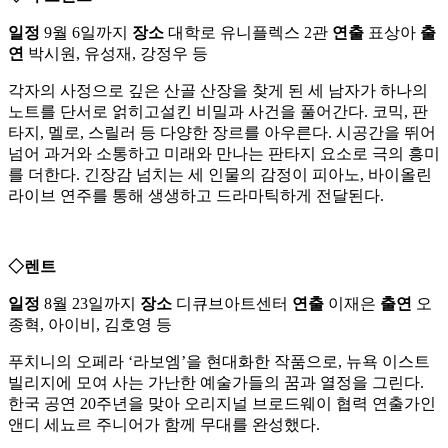
일정
9월 6일까지
장소
대학로 유니플렉스 2관
연출
표상아
출
연
박시원, 유성재, 강정우 등
각자의 사정으로 깊은 산골 산장을 찾게 된 세 남자가 하나의
노트를 단서로 얽히고설킨 비밀과 사건을 풀어간다. 코믹, 판
타지, 멜로, 스릴러 등 다양한 장르를 아우른다. 시공간을 뛰어
넘어 과거와 소통하고 미래와 만나는 판타지 요소로 극의 흥미
를 더한다. 긴장감 넘치는 세 인물의 감정이 피아노, 바이올린
라이브 연주를 통해 생생하고 드라마틱하게 전달된다.
◇렌트
일정
8월 23일까지
장소
디큐브아트센터
연출
이재은
출연
오
종혁, 아이비, 김호영 등
푸치니의 오페라 ‘라보엠’을 현대화한 작품으로, 뉴욕 이스트
빌리지에 모여 사는 가난한 예술가들의 꿈과 열정을 그린다.
한국 공연 20주년을 맞아 오리지널 브로드웨이 협력 연출가인
앤디 세뇨르 주니어가 함께 무대를 완성했다.