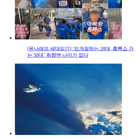
[윤나래의 세대읽기] ‘뜨개질하는 20대, 흠뻑쇼 가
는 50대’ 취향엔 나이가 없다