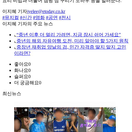
요리 비법과 더불어 캠핑 짐 꾸리기 노하우 등을 일러준다.
이지혜 기자
jyelee@etoday.co.kr
#뮤지컬
#신간
#영화
#공연
#전시
이지혜 기자의 주요 뉴스
⌞
“중년 이후 더 멀리 가려면, 지금 잠시 쉬어 가세요”
⌞
중년의 해외 자유여행 도전, 미리 알아야 할 5가지 원칙
⌞
중장년 재취업 양날의 검, 민간 자격증 딸지 말지 고민
이라면?
좋아요
0
화나요
0
슬퍼요
0
더 궁금해요
0
최신뉴스