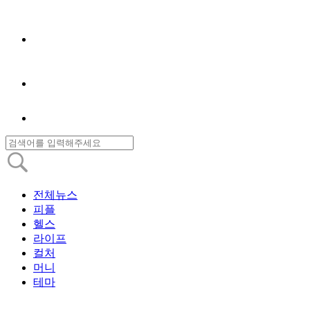
전체뉴스
피플
헬스
라이프
컬처
머니
테마