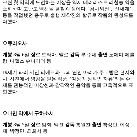
크린 첫 악역에 도전하는 이상윤 역시 테러리스트 리철승 역을
소화하며 고난도 액션을 펼칠 예정이다. ‘검사외전’, ‘신세계’
등을 작업했던 충무로 흥행 제작진의 합류로 작품의 완성도를
더했다.
◇큐리오사
개봉
8월 6일
장르
드라마, 멜로
감독
루 주네
출연
노에미 메를
랑, 니엘스 슈나이더 등
19세기 파리 시인 피에르와 그의 연인 마리가 주고받은 편지와
시, 사진에서 영감을 얻은 작품. ‘여성의 성적인 자유’라는 주
제를 관능적인 미장센과 감각적인 음악을 통해 고혹적으로 표
현했다.
◇다만 악에서 구하소서
개봉
8월 5일
장르
범죄, 액션
감독
홍원찬
출연
황정민, 이정
재, 박정민, 최희서 등