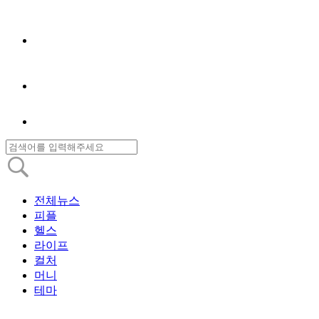
전체뉴스
피플
헬스
라이프
컬처
머니
테마