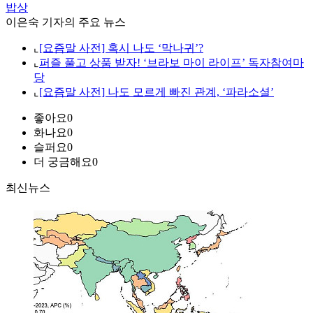
밥상
이은숙 기자의 주요 뉴스
⌞
[요즘말 사전] 혹시 나도 ‘막나귀’?
⌞
퍼즐 풀고 상품 받자! ‘브라보 마이 라이프’ 독자참여마
당
⌞
[요즘말 사전] 나도 모르게 빠진 관계, ‘파라소셜’
좋아요
0
화나요
0
슬퍼요
0
더 궁금해요
0
최신뉴스