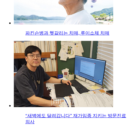
파킨슨병과 헷갈리는 치매, 루이소체 치매
“새벽에도 달려갑니다” 재가임종 지키는 방문진료
의사