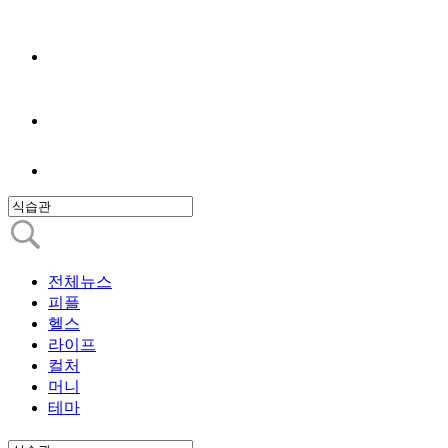
전체뉴스
피플
헬스
라이프
컬처
머니
테마