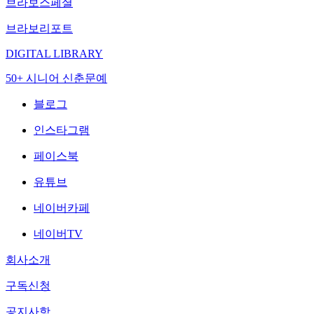
브라보스페셜
브라보리포트
DIGITAL LIBRARY
50+ 시니어 신춘문예
블로그
인스타그램
페이스북
유튜브
네이버카페
네이버TV
회사소개
구독신청
공지사항