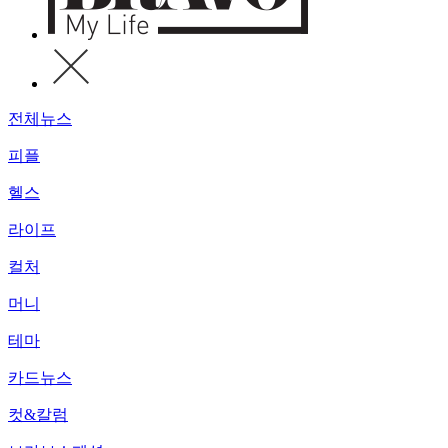
전체뉴스
피플
헬스
라이프
컬처
머니
테마
카드뉴스
컷&칼럼