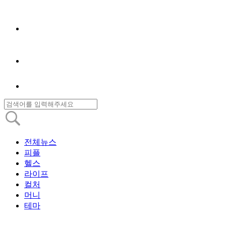
전체뉴스
피플
헬스
라이프
컬처
머니
테마