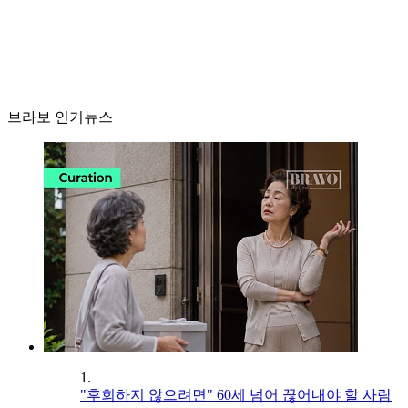
브라보 인기뉴스
1.
"후회하지 않으려면" 60세 넘어 끊어내야 할 사람