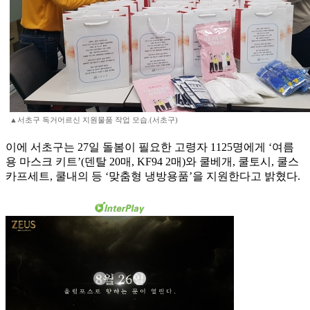
▲서초구 독거어르신 지원물품 작업 모습.(서초구)
이에 서초구는 27일 돌봄이 필요한 고령자 1125명에게 ‘여름
용 마스크 키트’(덴탈 20매, KF94 2매)와 쿨베개, 쿨토시, 쿨스
카프세트, 쿨내의 등 ‘맞춤형 냉방용품’을 지원한다고 밝혔다.