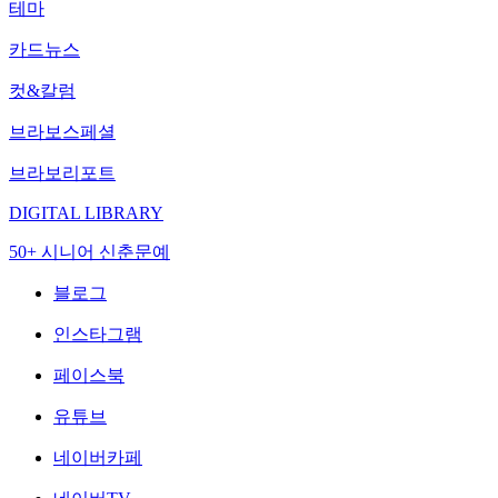
테마
카드뉴스
컷&칼럼
브라보스페셜
브라보리포트
DIGITAL LIBRARY
50+ 시니어 신춘문예
블로그
인스타그램
페이스북
유튜브
네이버카페