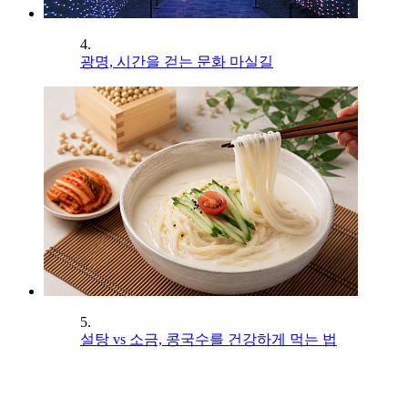
4.
광명, 시간을 걷는 문화 마실길
5.
설탕 vs 소금, 콩국수를 건강하게 먹는 법