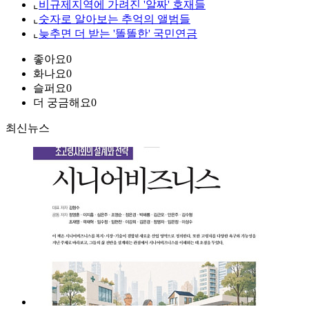
⌞
비규제지역에 가려진 '알짜' 호재들
⌞
숫자로 알아보는 추억의 앨범들
⌞
늦추면 더 받는 '똘똘한' 국민연금
좋아요
0
화나요
0
슬퍼요
0
더 궁금해요
0
최신뉴스