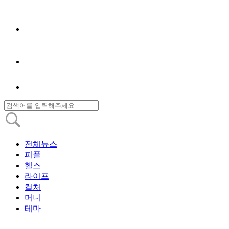
전체뉴스
피플
헬스
라이프
컬처
머니
테마