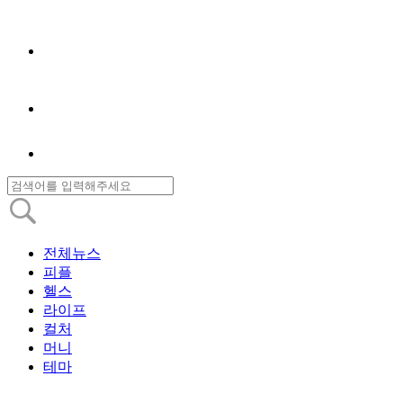
전체뉴스
피플
헬스
라이프
컬처
머니
테마