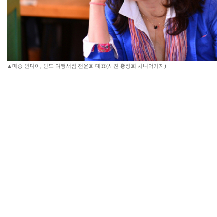
▲메종 인디아, 인도 여행서점 전윤희 대표(사진 황정희 시니어기자)