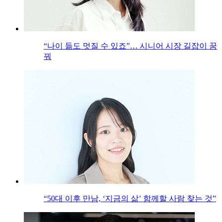
“나이 듦도 멋질 수 있죠”… 시니어 시장 길잡이 꿈
꿔
“50대 이후 만남, ‘지금의 삶’ 함께할 사람 찾는 것”