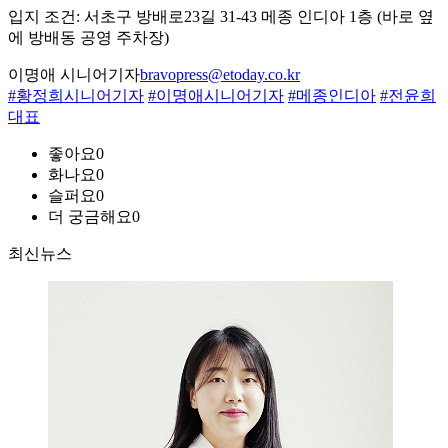
입지 조건: 서초구 방배로23길 31-43 메종 인디아 1층 (바로 옆
에 방배동 공영 주차장)
이명애 시니어기자
bravopress@etoday.co.kr
#황정희시니어기자
#이명애시니어기자
#메종인디아
#전윤희
대표
좋아요
0
화나요
0
슬퍼요
0
더 궁금해요
0
최신뉴스