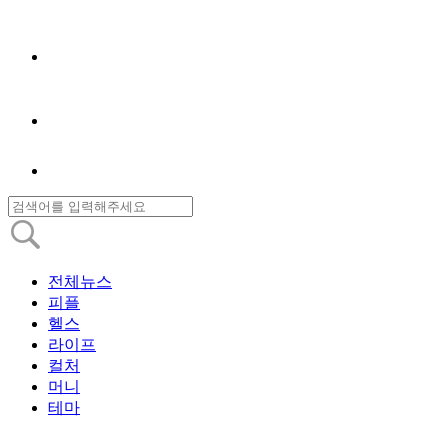
전체뉴스
피플
헬스
라이프
컬처
머니
테마