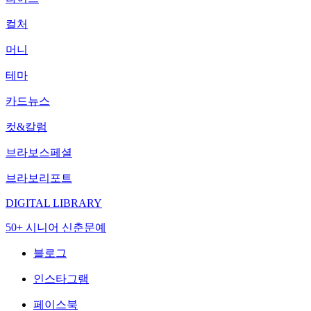
컬처
머니
테마
카드뉴스
컷&칼럼
브라보스페셜
브라보리포트
DIGITAL LIBRARY
50+ 시니어 신춘문예
블로그
인스타그램
페이스북