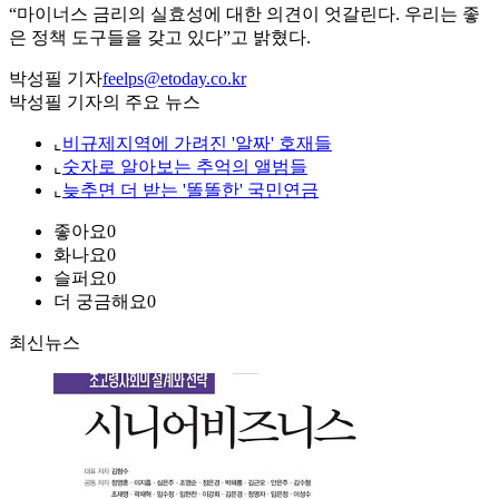
“마이너스 금리의 실효성에 대한 의견이 엇갈린다. 우리는 좋
은 정책 도구들을 갖고 있다”고 밝혔다.
박성필 기자
feelps@etoday.co.kr
박성필 기자의 주요 뉴스
⌞
비규제지역에 가려진 '알짜' 호재들
⌞
숫자로 알아보는 추억의 앨범들
⌞
늦추면 더 받는 '똘똘한' 국민연금
좋아요
0
화나요
0
슬퍼요
0
더 궁금해요
0
최신뉴스